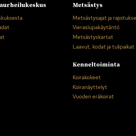
urheilukeskus
Metsästys
skuksesta
Metsästysajat ja rajoituks
adat
Vieraslupakäytäntö
at
Metsästyskartat
Laavut, kodat ja tulipaikat
Kenneltoiminta
Koirakokeet
Koiranäyttelyt
Vuoden eräkoirat