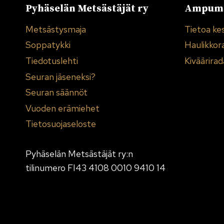
Pyhäselän Metsästäjät ry
Ampuma
Metsästysmaja
Tietoa ke
Soppatykki
Haulikkor
Tiedotuslehti
Kiväärirad
Seuran jäseneksi?
Seuran säännöt
Vuoden erämiehet
Tietosuojaseloste
Pyhäselän Metsästäjät ry:n
tilinumero FI43 4108 0010 9410 14