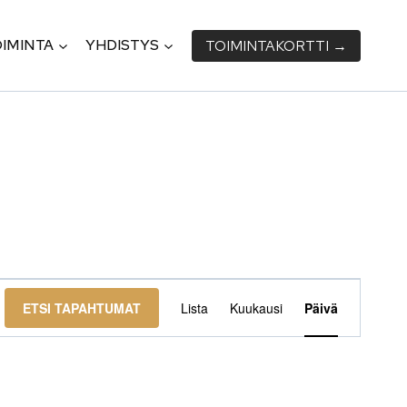
IMINTA
YHDISTYS
TOIMINTA­KORTTI →
Tapahtu
ETSI TAPAHTUMAT
Lista
Kuukausi
Päivä
Views
Navigati