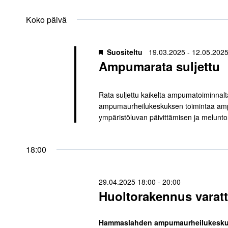
29.04.2025
aja
Valitse
päivä.
Koko päivä
Näkymät
Suositeltu
19.03.2025
-
12.05.202
navigointi
Ampumarata suljettu
Rata suljettu kaikelta ampumatoiminnal
ampumaurheilukeskuksen toimintaa am
ympäristöluvan päivittämisen ja meluntor
18:00
29.04.2025 18:00
-
20:00
Huoltorakennus varatt
Hammaslahden ampumaurheilukesk