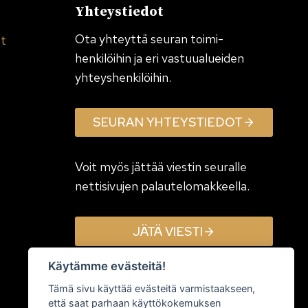
Yhteystiedot
Ota yhteyttä seuran toimi­
et
henkilöihin ja eri vastuualueiden
yhteyshenkilöihin.
SEURAN YHTEYSTIEDOT
Voit myös jättää viestin seuralle
nettisivujen palautelomakkeella.
JÄTÄ VIESTI
Käytämme evästeitä!
Tämä sivu käyttää evästeitä varmistaakseen,
että saat parhaan käyttökokemuksen