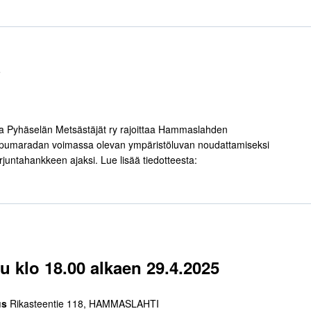
5
ta Pyhäselän Metsästäjät ry rajoittaa Hammaslahden
pumaradan voimassa olevan ympäristöluvan noudattamiseksi
juntahankkeen ajaksi. Lue lisää tiedotteesta:
u klo 18.00 alkaen 29.4.2025
us
Rikasteentie 118, HAMMASLAHTI