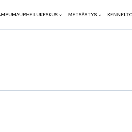
AMPUMAURHEILUKESKUS
METSÄSTYS
KENNELTO