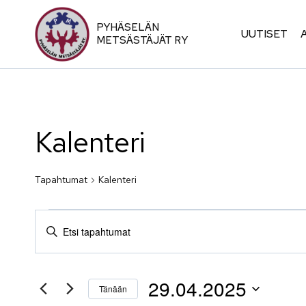
Siirry
sisältöön
PYHÄSELÄN
UUTISET
METSÄSTÄJÄT RY
Kalenteri
Tapahtumat
Kalenteri
Tapahtumat
Tapahtumat
Syötä
hakusana.
for
Etsi
Etsi
29.04.2025
Tapahtumat
Tänään
hakusanalla.