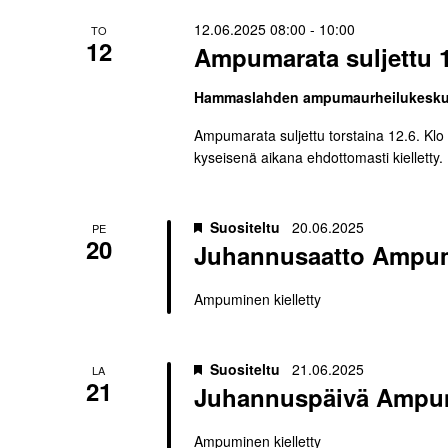
12.06.2025 08:00
-
10:00
TO
12
Ampumarata suljettu 1
Hammaslahden ampumaurheilukesk
Ampumarata suljettu torstaina 12.6. Klo
kyseisenä aikana ehdottomasti kielletty.
Suositeltu
20.06.2025
PE
20
Juhannusaatto Ampumi
Ampuminen kielletty
Suositeltu
21.06.2025
LA
21
Juhannuspäivä Ampumi
Ampuminen kielletty