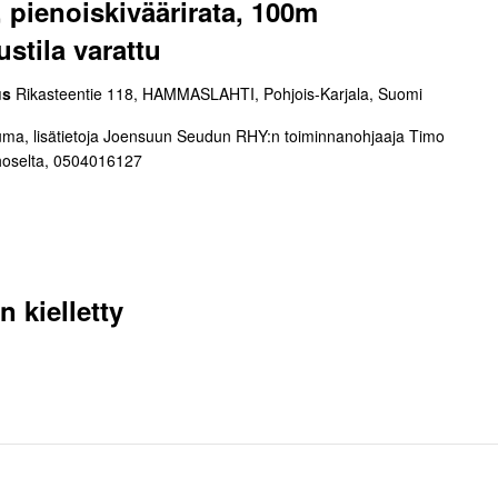
, pienoiskiväärirata, 100m
ustila varattu
us
Rikasteentie 118, HAMMASLAHTI, Pohjois-Karjala, Suomi
ma, lisätietoja Joensuun Seudun RHY:n toiminnanohjaaja Timo
rhoselta, 0504016127
 kielletty