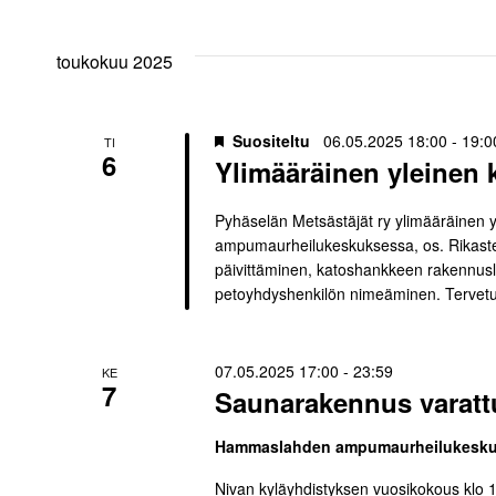
toukokuu 2025
Suositeltu
06.05.2025 18:00
-
19:0
TI
6
Ylimääräinen yleinen 
Pyhäselän Metsästäjät ry ylimääräinen
ampumaurheilukeskuksessa, os. Rikaste
päivittäminen, katoshankkeen rakennuslu
petoyhdyshenkilön nimeäminen. Tervetul
07.05.2025 17:00
-
23:59
KE
7
Saunarakennus varattu
Hammaslahden ampumaurheilukesk
Nivan kyläyhdistyksen vuosikokous klo 