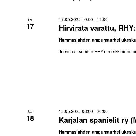
17.05.2025 10:00
-
13:00
LA
17
Hirvirata varattu, RH
Hammaslahden ampumaurheilukesk
Joensuun seudun RHY:n merkkiammunnat
18.05.2025 08:00
-
20:00
SU
18
Karjalan spanielit ry 
Hammaslahden ampumaurheilukesk