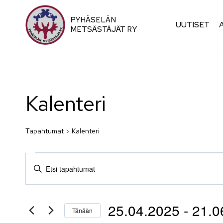
Siirry
sisältöön
PYHÄSELÄN
UUTISET
METSÄSTÄJÄT RY
Kalenteri
Tapahtumat
Kalenteri
Tapahtumat
Tapahtumat
Syötä
hakusana.
Etsi
Etsi
25.04.2025
 - 
21.0
Tapahtumat
Tänään
hakusanalla.