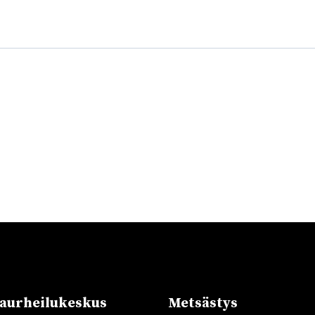
urheilukeskus
Metsästys