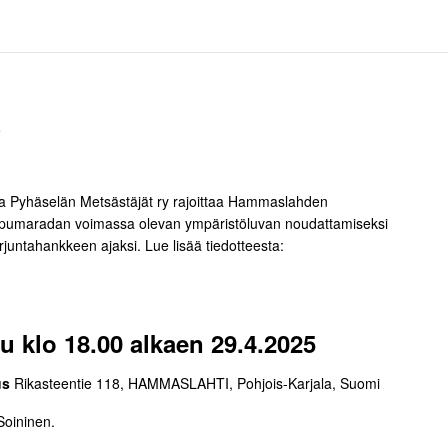
5
ta Pyhäselän Metsästäjät ry rajoittaa Hammaslahden
pumaradan voimassa olevan ympäristöluvan noudattamiseksi
juntahankkeen ajaksi. Lue lisää tiedotteesta:
u klo 18.00 alkaen 29.4.2025
us
Rikasteentie 118, HAMMASLAHTI, Pohjois-Karjala, Suomi
Soininen.