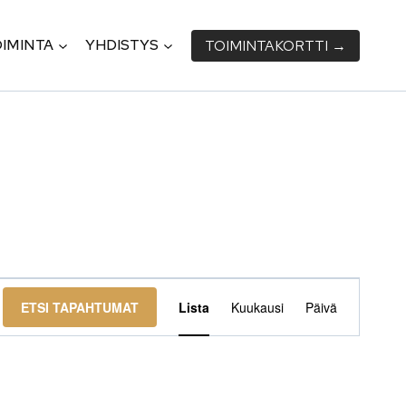
IMINTA
YHDISTYS
TOIMINTA­KORTTI →
Tapahtu
ETSI TAPAHTUMAT
Lista
Kuukausi
Päivä
Views
Navigati