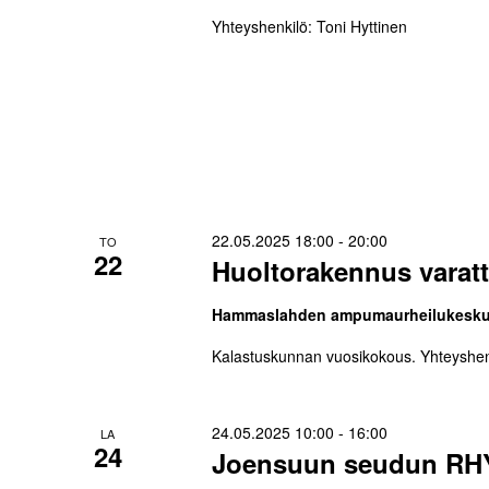
Yhteyshenkilö: Toni Hyttinen
22.05.2025 18:00
-
20:00
TO
22
Huoltorakennus varatt
Hammaslahden ampumaurheilukesk
Kalastuskunnan vuosikokous. Yhteyshen
24.05.2025 10:00
-
16:00
LA
24
Joensuun seudun RH