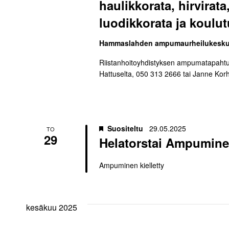
haulikkorata, hirvirata
luodikkorata ja koulut
Hammaslahden ampumaurheilukesk
Riistanhoitoyhdistyksen ampumatapahtu
Hattuselta, 050 313 2666 tai Janne Ko
Suositeltu
29.05.2025
TO
29
Helatorstai Ampuminen
Ampuminen kielletty
kesäkuu 2025