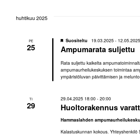
aja
Valitse
päivä.
Näkymät
huhtikuu 2025
navigointi
Suositeltu
19.03.2025
-
12.05.202
PE
25
Ampumarata suljettu
Rata suljettu kaikelta ampumatoiminnal
ampumaurheilukeskuksen toimintaa am
ympäristöluvan päivittämisen ja meluntor
29.04.2025 18:00
-
20:00
TI
29
Huoltorakennus varatt
Hammaslahden ampumaurheilukesk
Kalastuskunnan kokous. Yhteyshenkilö 