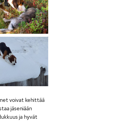
senet voivat kehittää
staa jäseniään
aadukkuus ja hyvät