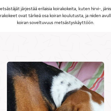
sästäjät järjestää erilaisia koirakokeita, kuten hirvi-, jänis
irakokeet ovat tärkeä osa koiran koulutusta, ja niiden avu
koiran soveltuvuus metsästyskäyttöön.