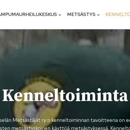
AMPUMAURHEILUKESKUS
METSÄSTYS
KENNELTO
Kennel­toiminta
elän Metsästäjät ry:n kenneltoiminnan tavoitteena on e
sten metsästyskoirien käyttöä metsästyksessä. Kenne