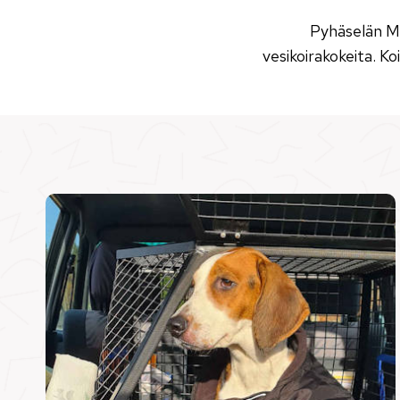
Pyhäselän Met
vesikoirakokeita. Ko