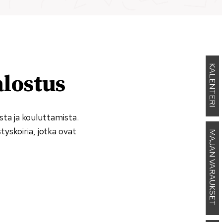
KALENTERI
alostus
ta ja kouluttamista.
yskoiria, jotka ovat
MAJAN VARAUKSET