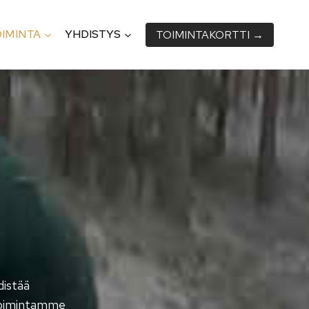
IMINTA
YHDISTYS
TOIMINTA­KORTTI →
distää
ltoimintamme