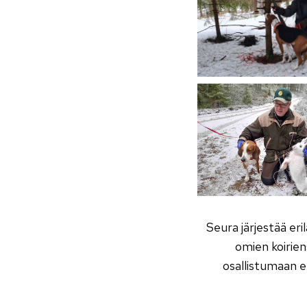
Seura järjestää eril
omien koirien
osallistumaan eri