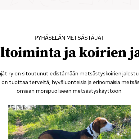
PYHÄSELÄN METSÄSTÄJÄT
toiminta ja koirien j
ät ry on sitoutunut edistämään metsästyskoirien jalostus
on tuottaa terveitä, hyväluonteisia ja erinomaisia metsäst
omiaan monipuoliseen metsästyskäyttöön.