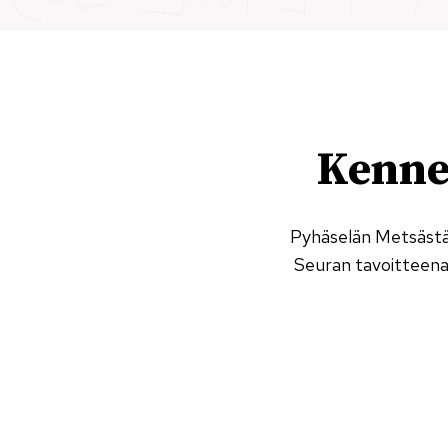
Kennel
Pyhäselän Metsästäj
Seuran tavoitteena 