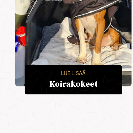
LUE LISÄÄ
Koirakokeet