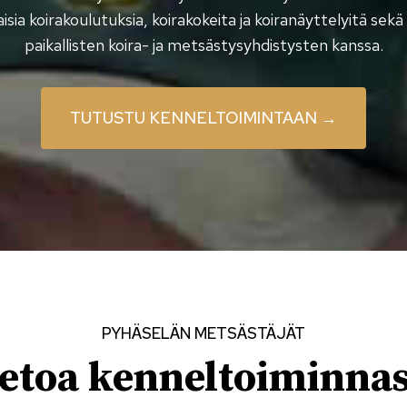
laisia koirakoulutuksia, koirakokeita ja koiranäyttelyitä sek
paikallisten koira- ja metsästysyhdistysten kanssa.
TUTUSTU KENNELTOIMINTAAN →
PYHÄSELÄN METSÄSTÄJÄT
etoa kenneltoiminna