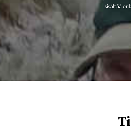
sisältää eri
Ti