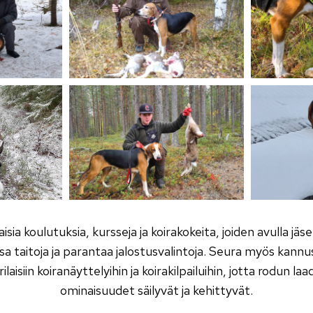
aisia koulutuksia, kursseja ja koirakokeita, joiden avulla jä
sa taitoja ja parantaa jalostusvalintoja. Seura myös kannu
laisiin koiranäyttelyihin ja koirakilpailuihin, jotta rodun l
ominaisuudet säilyvät ja kehittyvät.