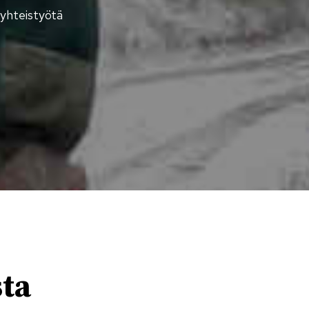
ä yhteistyötä
sta