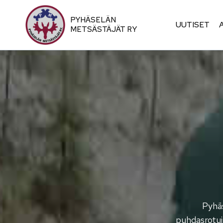
Siirry
sisältöön
PYHÄSELÄN
UUTISET
METSÄSTÄJÄT RY
Pyhäs
puhdasrotui