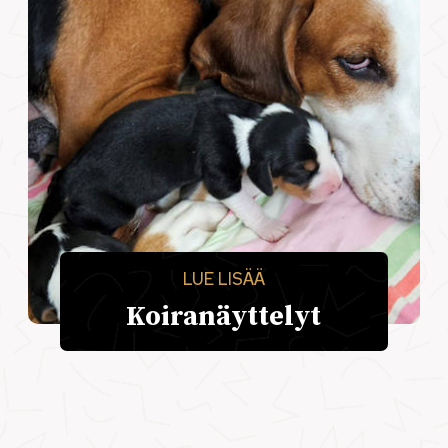
LUE LISÄÄ
Koiranäyttelyt