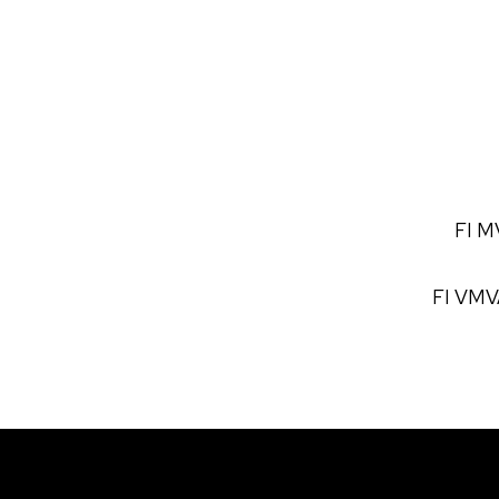
FI MV
FI VMVA