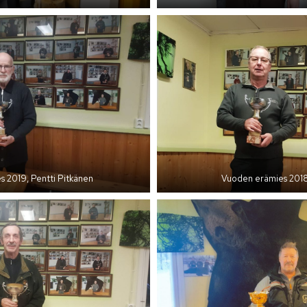
 2019, Pentti Pitkänen
Vuoden erämies 201