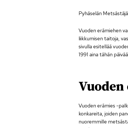
Pyhäselän Metsästäjät
Vuoden erämiehen vali
liikkumisen taitoja, va
sivulla esitellää vuo
1991 aina tähän päivä
Vuoden 
Vuoden erämies -palki
konkareita, joiden pa
nuoremmille metsästäj