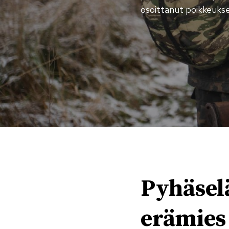
osoittanut poikkeukse
Pyhäsel
erämies