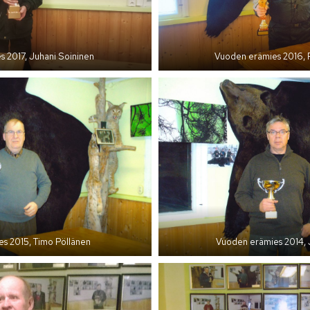
 2017, Juhani Soininen
Vuoden erämies 2016, 
s 2015, Timo Pöllänen
Vuoden erämies 2014, 