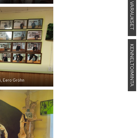
MAJAN VARAUKSET
KENNELTOIMINTA
8, Eero Gröhn