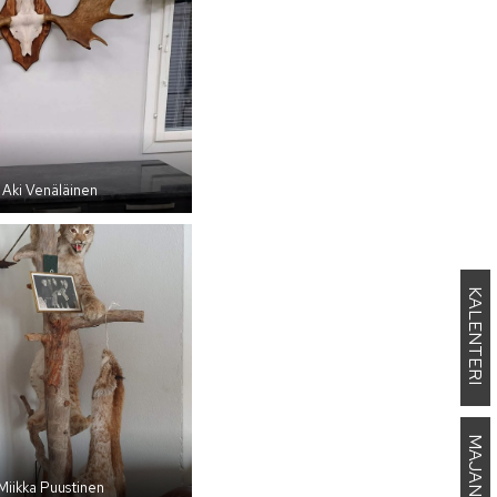
Aki Venäläinen
KALENTERI
iikka Puustinen