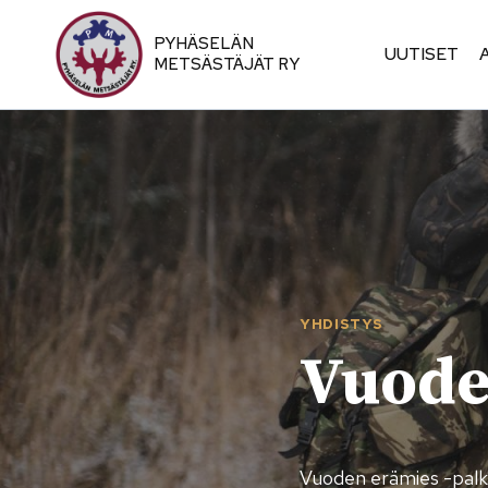
Siirry
sisältöön
PYHÄSELÄN
UUTISET
METSÄSTÄJÄT RY
YHDISTYS
Vuode
Vuoden erämies -palki