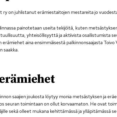
 ry on juhlistanut erämiestaitojen mestareita jo vuodesta
nnassa painotetaan useita tekijöitä, kuten metsästyksen
stuullisuutta, yhteisöllisyyttä ja aktiivista osallistumista s
den erämiehet aina ensimmäisestä palkinnonsaajasta Toivo 
än saakka.
erämiehet
nnon saajien joukosta löytyy monia metsästyksen ja erä
nos seuran toimintaan on ollut korvaamaton. He ovat toim
ille sekä olleet mukana kehittämässä ja ylläpitämässä seu