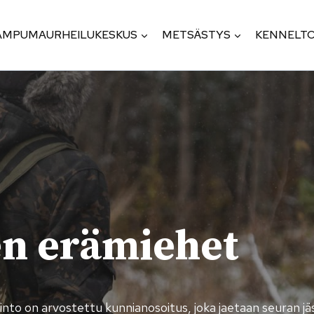
AMPUMAURHEILUKESKUS
METSÄSTYS
KENNELTO
n erämiehet
nto on arvostettu kunnianosoitus, joka jaetaan seuran jäs