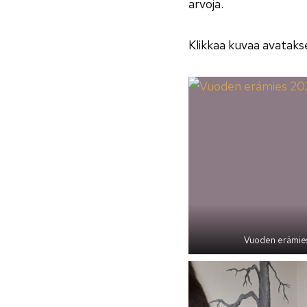
arvoja.
Klikkaa kuvaa avataks
Vuoden erämies