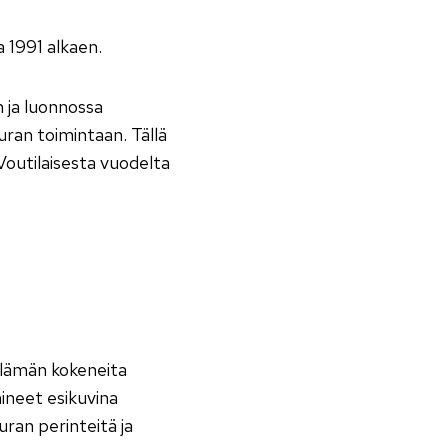
 1991 alkaen.
 ja luonnossa
euran toimintaan. Tällä
Voutilaisesta vuodelta
elämän kokeneita
ineet esikuvina
ran perinteitä ja