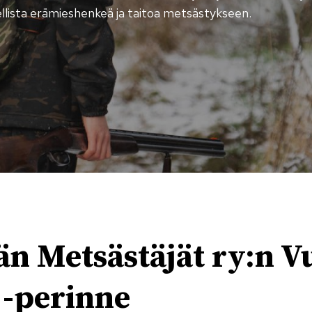
llista erämieshenkeä ja taitoa metsästykseen.
än Metsästäjät ry:n 
 -perinne