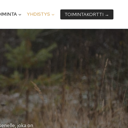
IMINTA
YHDISTYS
TOIMINTA­KORTTI →
enelle, joka on