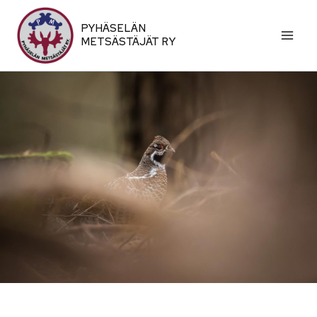
Siirry
sisältöön
PYHÄSELÄN
METSÄSTÄJÄT RY