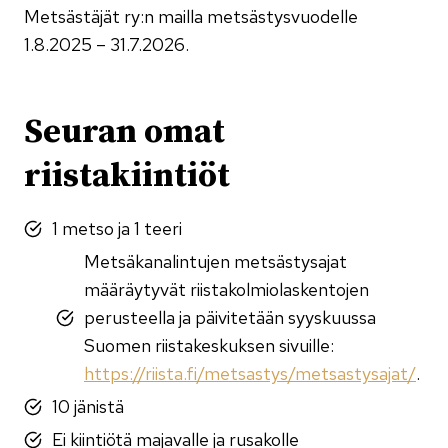
Metsästäjät ry:n mailla metsästysvuodelle
1.8.2025 – 31.7.2026.
Seuran omat
riistakiintiöt
1 metso ja 1 teeri
Metsäkanalintujen metsästysajat
määräytyvät riistakolmiolaskentojen
perusteella ja päivitetään syyskuussa
Suomen riistakeskuksen sivuille:
https://riista.fi/metsastys/metsastysajat/
.
10 jänistä
Ei kiintiötä majavalle ja rusakolle