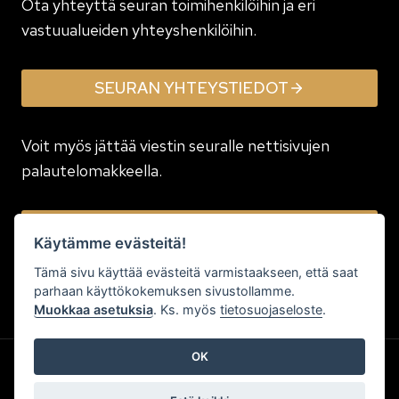
Ota yhteyttä seuran toimi­henkilöihin ja eri
vastuualueiden yhteyshenkilöihin.
SEURAN YHTEYSTIEDOT
Voit myös jättää viestin seuralle nettisivujen
palautelomakkeella.
JÄTÄ VIESTI
Käytämme evästeitä!
Tämä sivu käyttää evästeitä varmistaakseen, että saat
parhaan käyttökokemuksen sivustollamme.
Muokkaa asetuksia
. Ks. myös
tietosuojaseloste
.
OK