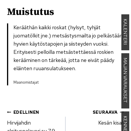
Muistutus
KALENTERI
Kerääthän kaikki roskat (hylsyt, tyhjät
juomatölkit jne.) metsästysmailta jo pelkästään
hyvien käytöstapojen ja siisteyden vuoksi.
Erityisesti pelloilla metsästettäessä roskien
kerääminen on tärkeää, jotta ne eivät päädy
MAJAN VARAUKSET
eläinten ruuansulatukseen.
Maanomistajat
Artikkelien
EDELLINEN
SEURAAVA
Hirvijahdin
Kesän kisat
selaus
aloituspalaveri su 7.9.