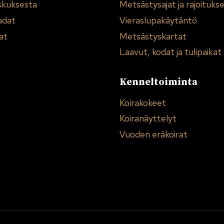
skuksesta
Metsästysajat ja rajoituks
adat
Vieraslupakäytäntö
at
Metsästyskartat
Laavut, kodat ja tulipaikat
Kenneltoiminta
Koirakokeet
Koiranäyttelyt
Vuoden eräkoirat