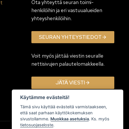
Ota yhteyttä seuran toimi­
et
henkilöihin ja eri vastuualueiden
yhteyshenkilöihin.
SEURAN YHTEYSTIEDOT
Voit myös jättää viestin seuralle
nettisivujen palautelomakkeella.
JÄTÄ VIESTI
Käytämme evästeitä!
Tämä sivu käyttää evästeitä varmistaakseen,
että saat parhaan käyttökokemuksen
sivustollamme.
Muokkaa asetuksia
. Ks. myös
tietosuojaseloste
.