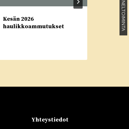
KENNELTOIMINTA
Kesän 2026
Tiedotu
haulikkoammutukset
ilmest
Yhteystiedot