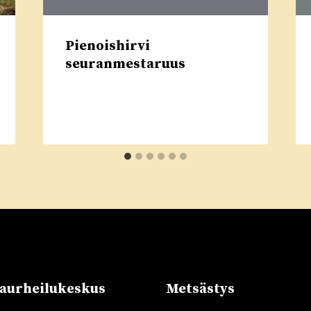
Pienoishirvi
seuranmestaruus
urheilukeskus
Metsästys