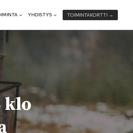
IMINTA
YHDISTYS
TOIMINTA­KORTTI →
 klo
a