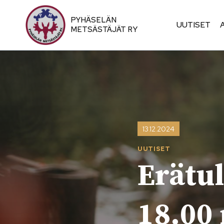
Siirry
sisältöön
PYHÄSELÄN
UUTISET
METSÄSTÄJÄT RY
13.12.2024
UUTISET
Erätul
18.00