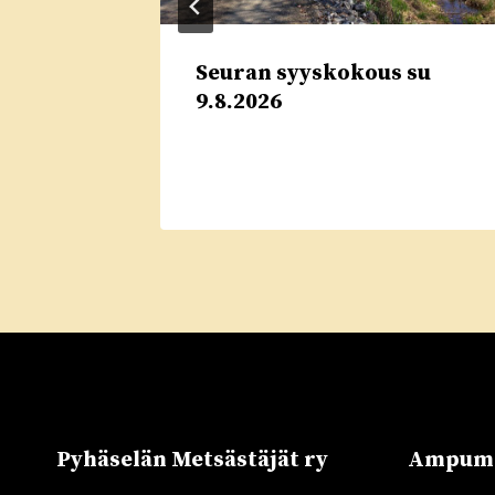
Seuran syyskokous su
nut –
9.8.2026
.2026
Pyhäselän Metsästäjät ry
Ampuma