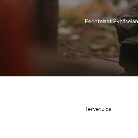
Perinteiset Pyhäselän
Tervetuloa