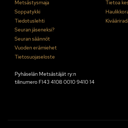
Metsästysmaja
Tietoa ke
Soppatykki
Haulikkor
Tiedotuslehti
Kiväärirad
Seuran jäseneksi?
Seuran säännöt
Vuoden erämiehet
Tietosuojaseloste
Pyhäselän Metsästäjät ry:n
tilinumero FI43 4108 0010 9410 14