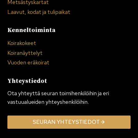
Metsästyskartat
Laavut, kodat ja tulipaikat
Kenneltoiminta
Koirakokeet
Koiranäyttelyt
Vuoden eräkoirat
Yhteystiedot
Ota yhteyttä seuran toimi­henkilöihin ja eri
vastuualueiden yhteyshenkilöihin.
SEURAN YHTEYSTIEDOT