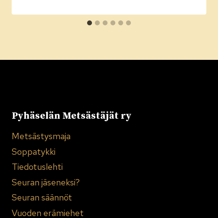
Pyhäselän Metsästäjät ry
Metsästysmaja
Soppatykki
Tiedotuslehti
Seuran jäseneksi?
Seuran säännöt
Vuoden erämiehet