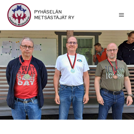
Siirry
sisältöön
PYHÄSELÄN
METSÄSTÄJÄT RY