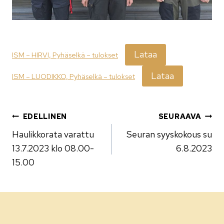
Lataa
ISM – HIRVI, Pyhäselkä – tulokset
Lataa
ISM – LUODIKKO, Pyhäselkä – tulokset
Artikkelien
EDELLINEN
SEURAAVA
Haulikkorata varattu
Seuran syyskokous su
selaus
13.7.2023 klo 08.00-
6.8.2023
15.00