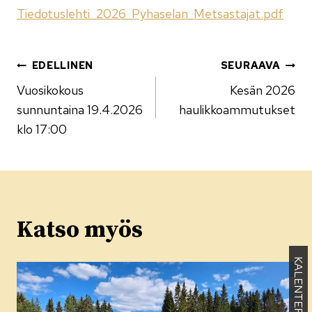
Tiedotuslehti_2026_Pyhaselan_Metsastajat.pdf
Artikkelien
EDELLINEN
SEURAAVA
Vuosikokous
Kesän 2026
selaus
sunnuntaina 19.4.2026
haulikkoammutukset
klo 17:00
Katso myös
KALENTERI