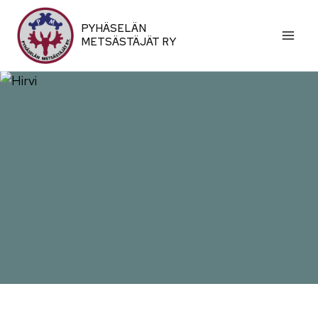
Siirry
sisältöön
PYHÄSELÄN
METSÄSTÄJÄT RY