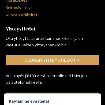
Koirakokeet
Koiranäyttelyt
Vuoden eräkoirat
Yhteystiedot
Ota yhteyttä seuran toimi­henkilöihin ja eri
vastuualueiden yhteyshenkilöihin.
SEURAN YHTEYSTIEDOT
Voit myös jättää viestin seuralle nettisivujen
palautelomakkeella.
JÄTÄ VIESTI
Käytämme evästeitä!