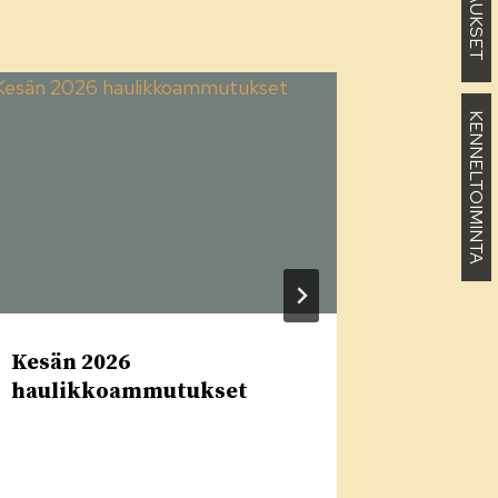
KENNELTOIMINTA
Kesän 2026
Tiedotu
haulikkoammutukset
ilmest