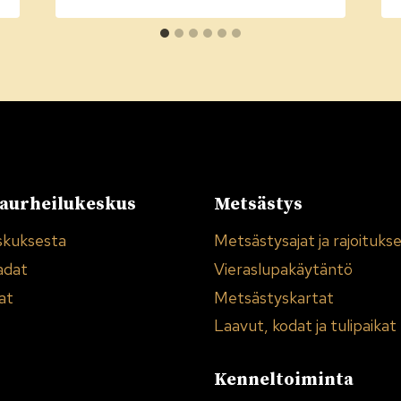
urheilukeskus
Metsästys
skuksesta
Metsästysajat ja rajoituks
adat
Vieraslupakäytäntö
at
Metsästyskartat
Laavut, kodat ja tulipaikat
Kenneltoiminta