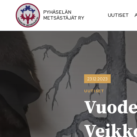
Siirry
sisältöön
PYHÄSELÄN
UUTISET
METSÄSTÄJÄT RY
23.12.2023
UUTISET
Vuode
Veikk