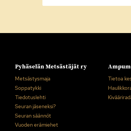
Pyhäselän Metsästäjät ry
Ampuma
Metsästysmaja
Tietoa ke
Soppatykki
Haulikkor
Tiedotuslehti
Kiväärirad
Seuran jäseneksi?
Seuran säännöt
Vuoden erämiehet