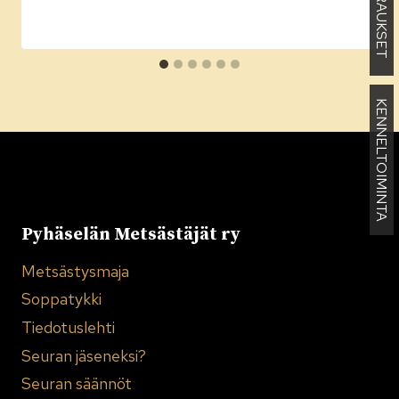
KENNELTOIMINTA
Pyhäselän Metsästäjät ry
Metsästysmaja
Soppatykki
Tiedotuslehti
Seuran jäseneksi?
Seuran säännöt