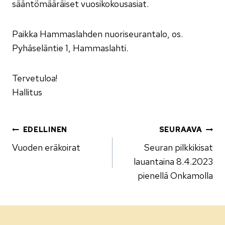
sääntömääräiset vuosikokousasiat.
Paikka Hammaslahden nuoriseurantalo, os.
Pyhäseläntie 1, Hammaslahti.
Tervetuloa!
Hallitus
Artikkelien
EDELLINEN
SEURAAVA
Vuoden eräkoirat
Seuran pilkkikisat
selaus
lauantaina 8.4.2023
pienellä Onkamolla