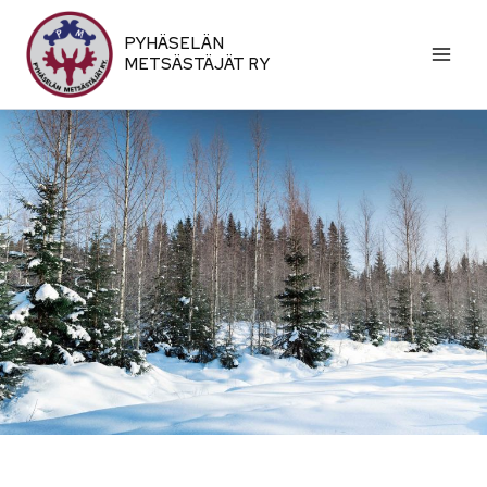
Siirry
sisältöön
PYHÄSELÄN
METSÄSTÄJÄT RY