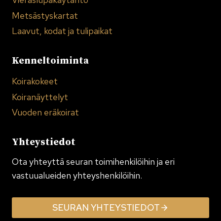
Metsästyskartat
Laavut, kodat ja tulipaikat
Kenneltoiminta
Koirakokeet
Koiranäyttelyt
Vuoden eräkoirat
Yhteystiedot
Ota yhteyttä seuran toimi­henkilöihin ja eri
vastuualueiden yhteyshenkilöihin.
SEURAN YHTEYSTIEDOT