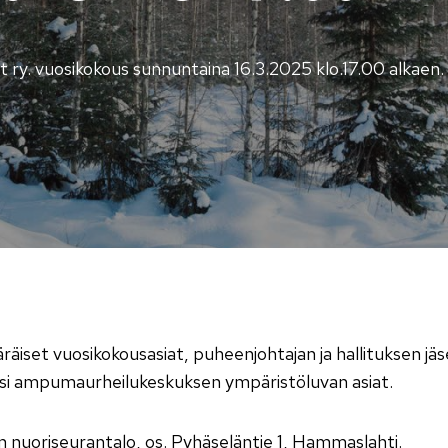
 ry. vuosikokous sunnuntaina 16.3.2025 klo.17.00 alkaen.
äiset vuosikokousasiat, puheenjohtajan ja hallituksen jäs
säksi ampumaurheilukeskuksen ympäristöluvan asiat.
nuoriseurantalo, os. Pyhäseläntie 1, Hammaslahti.