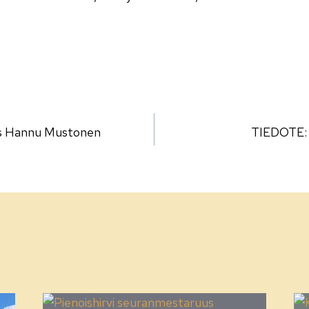
lien
s Hannu Mustonen
TIEDOTE: 