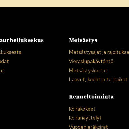
urheilukeskus
Metsästys
skuksesta
Metsästysajat ja rajoituks
adat
Vieraslupakäytäntö
at
Metsästyskartat
Laavut, kodat ja tulipaikat
Kenneltoiminta
Koirakokeet
Koiranäyttelyt
Vuoden eräkoirat