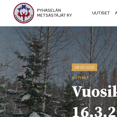
Siirry
sisältöön
PYHÄSELÄN
UUTISET
METSÄSTÄJÄT RY
08.03.2025
UUTISET
Vuosi
16.3.2