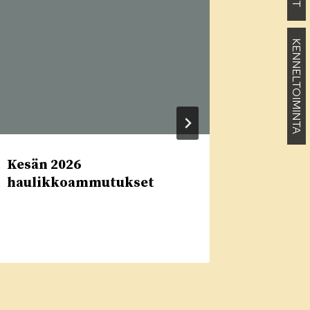
KENNELTOIMINTA
Kesän 2026
Tiedotu
haulikkoammutukset
ilmest