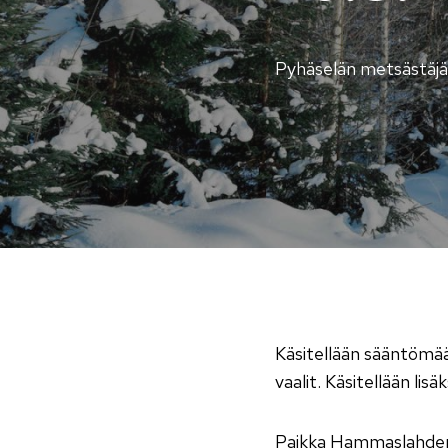
Pyhäselän metsästäjät
Käsitellään sääntömäär
vaalit. Käsitellään li
Paikka Hammaslahden 