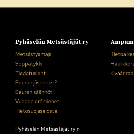
Pyhäselän Metsästäjät ry
Ampuma
Metsästysmaja
Tietoa ke
Soppatykki
Haulikkor
Tiedotuslehti
Kiväärirad
Seuran jäseneksi?
Seuran säännöt
Vuoden erämiehet
Tietosuojaseloste
Pyhäselän Metsästäjät ry:n