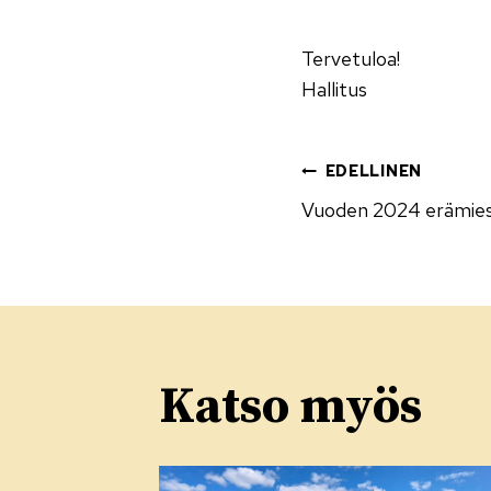
Tervetuloa!
Hallitus
Artikke
EDELLINEN
Vuoden 2024 erämie
selaus
Katso myös