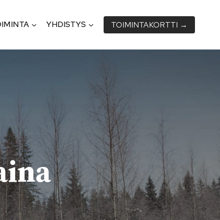
IMINTA
YHDISTYS
TOIMINTA­KORTTI →
aina