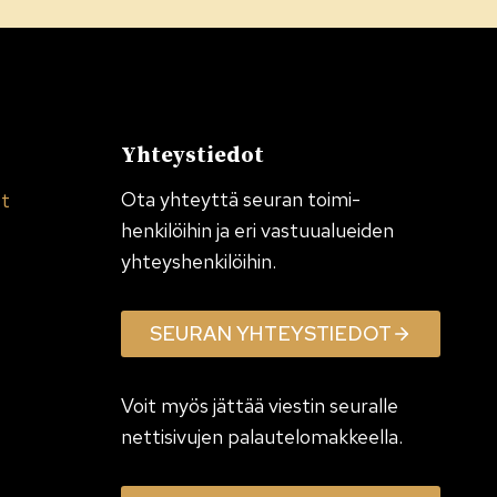
Yhteystiedot
Ota yhteyttä seuran toimi­
et
henkilöihin ja eri vastuualueiden
yhteyshenkilöihin.
SEURAN YHTEYSTIEDOT
Voit myös jättää viestin seuralle
nettisivujen palautelomakkeella.