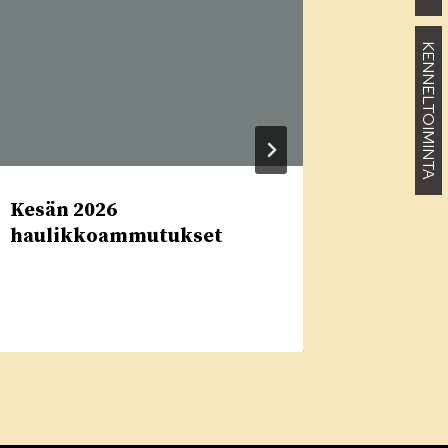
KENNELTOIMINTA
Kesän 2026
Tiedotu
haulikkoammutukset
ilmest