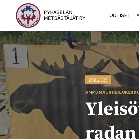
Siirry
sisältöön
PYHÄSELÄN
UUTISET
METSÄSTÄJÄT RY
27.11.2025
AMPUMA­URHEILU­KESK
Yleisö
radan 