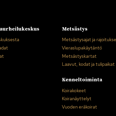
urheilukeskus
Metsästys
skuksesta
Metsästysajat ja rajoituks
adat
Vieraslupakäytäntö
at
Metsästyskartat
Laavut, kodat ja tulipaikat
Kenneltoiminta
Koirakokeet
Koiranäyttelyt
Vuoden eräkoirat