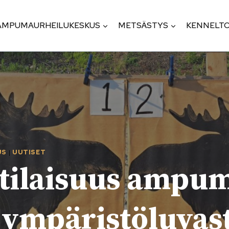
AMPUMAURHEILUKESKUS
METSÄSTYS
KENNELTO
US
|
UUTISET
­tilaisuus ampu
ympäristö­luvas