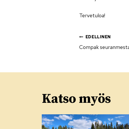
Tervetuloa!
Artikke
EDELLINEN
Compak seuranmesta
selaus
Katso myös