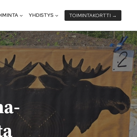
IMINTA
YHDISTYS
TOIMINTA­KORTTI →
ma­
ta