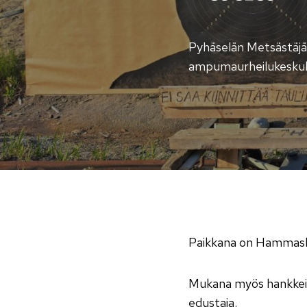
Pyhäselän Metsästäjä
ampumaurheilukeskuks
Paikkana on Hammasla
Mukana myös hankkeis
edustaja.