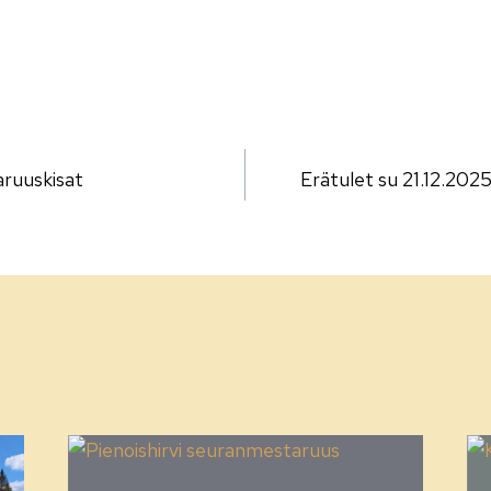
lien
ruuskisat
Erätulet su 21.12.202