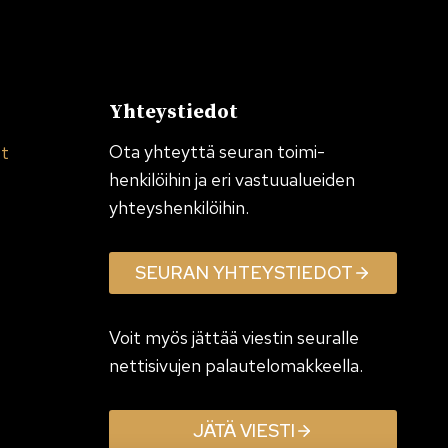
Yhteystiedot
Ota yhteyttä seuran toimi­
et
henkilöihin ja eri vastuualueiden
yhteyshenkilöihin.
SEURAN YHTEYSTIEDOT
Voit myös jättää viestin seuralle
nettisivujen palautelomakkeella.
JÄTÄ VIESTI