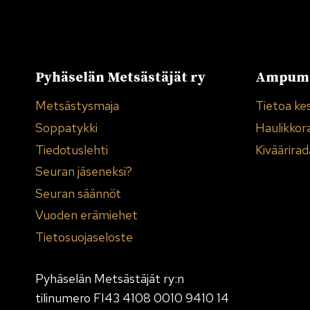
Pyhäselän Metsästäjät ry
Ampuma
Metsästysmaja
Tietoa ke
Soppatykki
Haulikkor
Tiedotuslehti
Kiväärirad
Seuran jäseneksi?
Seuran säännöt
Vuoden erämiehet
Tietosuojaseloste
Pyhäselän Metsästäjät ry:n
tilinumero FI43 4108 0010 9410 14