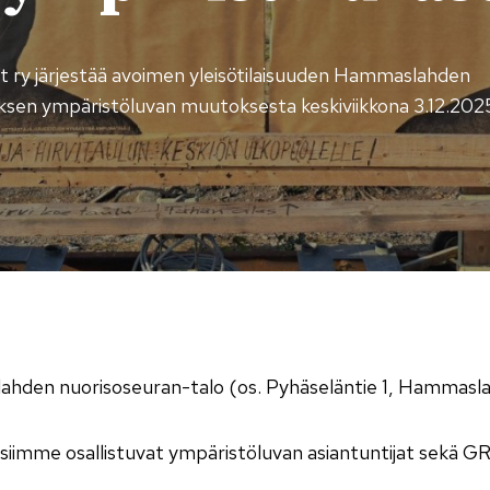
t ry järjestää avoimen yleisötilaisuuden Hammaslahden
en ympäristöluvan muutoksesta keskiviikkona 3.12.2025 
hden nuorisoseuran-talo (os. Pyhäseläntie 1, Hammaslah
iimme osallistuvat ympäristöluvan asiantuntijat sekä G