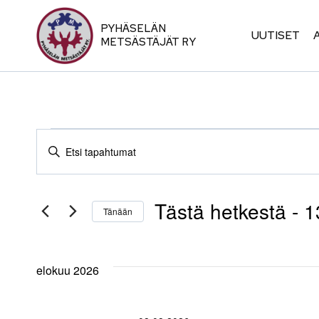
Siirry
sisältöön
PYHÄSELÄN
UUTISET
METSÄSTÄJÄT RY
Tapahtumat
Tapahtumat
Syötä
hakusana.
Etsi
Etsi
Tästä hetkestä
 - 
1
Tapahtumat
Tänään
aja
hakusanalla.
Valitse
päivä.
Näkymät
elokuu 2026
navigointi