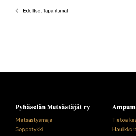
Edelliset
Tapahtumat
Pyhäselän Metsästäjät ry
Ampuma
Metsästysmaja
Tietoa ke
Soppatykki
Haulikkor