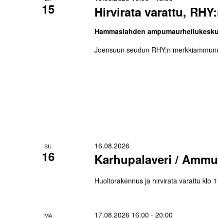
15
Hirvirata varattu, RH
Hammaslahden ampumaurheilukesk
Joensuun seudun RHY:n merkkiammunnat
16.08.2026
SU
16
Karhupalaveri / Ammu
Huoltorakennus ja hirvirata varattu klo
17.08.2026 16:00
-
20:00
MA