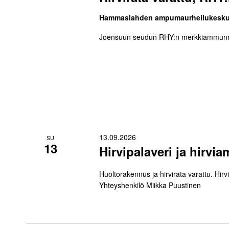
Hammaslahden ampumaurheilukesk
Joensuun seudun RHY:n merkkiammunnat
13.09.2026
SU
13
Hirvipalaveri ja hirv
Huoltorakennus ja hirvirata varattu. Hir
Yhteyshenkilö Miikka Puustinen