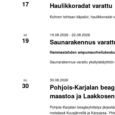
17
Haulikkoradat varattu
Kolmen tehtaan kilpailut, haulikkorada
19.08.2026
-
22.08.2026
KE
19
Saunarakennus varattu
Hammaslahden ampumaurheilukesk
Saunarakennus varattu yksityiskäyttöön 
30.08.2026
SU
30
Pohjois-Karjalan beag
maastoa ja Laakkosen 
Pohjois-Karjalan beagleyhdistys järjes
metsässä Kuusjärvellä ja Karpassa. Y