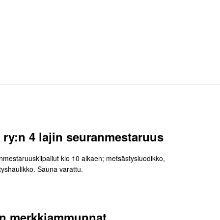
 ry:n 4 lajin seuranmestaruus
anmestaruuskilpailut klo 10 alkaen; metsästysluodikko,
tyshaulikko. Sauna varattu.
Y:n merkkiammunnat