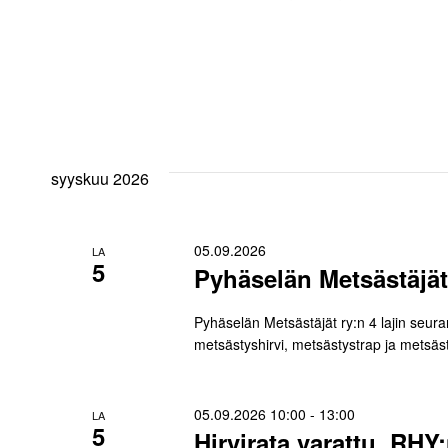
syyskuu 2026
05.09.2026
LA
5
Pyhäselän Metsästäjät
Pyhäselän Metsästäjät ry:n 4 lajin seur
metsästyshirvi, metsästystrap ja metsäs
05.09.2026 10:00
-
13:00
LA
5
Hirvirata varattu, RH