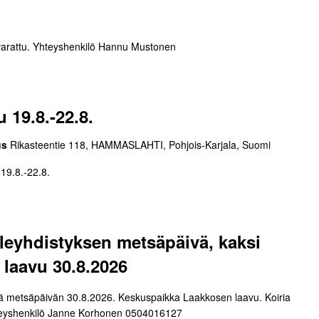
t varattu. Yhteyshenkilö Hannu Mustonen
 19.8.-22.8.
us
Rikasteentie 118, HAMMASLAHTI, Pohjois-Karjala, Suomi
19.8.-22.8.
leyhdistyksen metsäpäivä, kaksi
laavu 30.8.2026
tää metsäpäivän 30.8.2026. Keskuspaikka Laakkosen laavu. Koiria
hteyshenkilö Janne Korhonen 0504016127