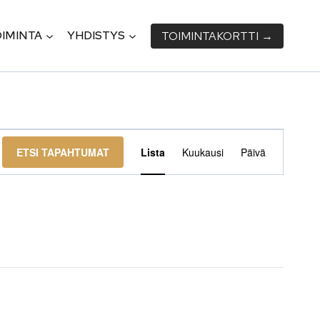
IMINTA
YHDISTYS
TOIMINTA­KORTTI →
Tapahtu
ETSI TAPAHTUMAT
Lista
Kuukausi
Päivä
Views
Navigati