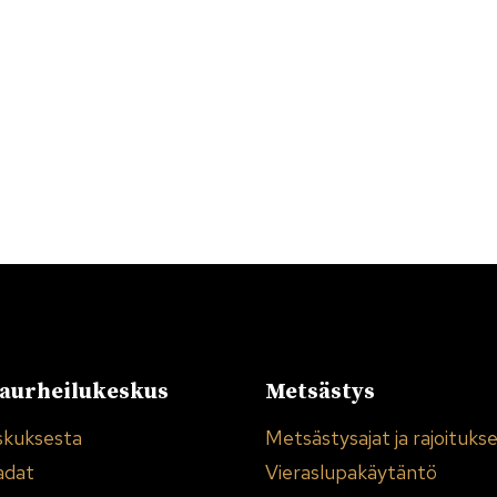
urheilukeskus
Metsästys
skuksesta
Metsästysajat ja rajoituks
adat
Vieraslupakäytäntö