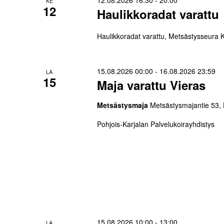
KE
12
Haulikkoradat varattu
Haulikkoradat varattu, Metsästysseura 
15.08.2026 00:00
-
16.08.2026 23:59
LA
15
Maja varattu Vieras
Metsästysmaja
Metsästysmajantie 53,
Pohjois-Karjalan Palvelukoirayhdistys
15.08.2026 10:00
-
13:00
LA