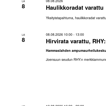
08.08.2026
LA
8
Haulikkoradat varattu
Yksityistapahtuma, haulikkoradat varat
08.08.2026 10:00
-
13:00
LA
8
Hirvirata varattu, RH
Hammaslahden ampumaurheilukesk
Joensuun seudun RHY:n merkkiammunnat
12.08.2026 16:30
-
20:00