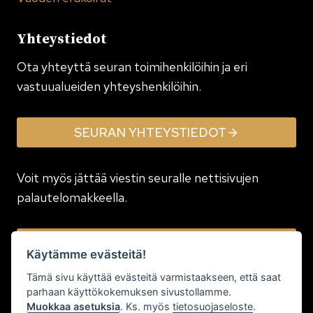
Yhteystiedot
Ota yhteyttä seuran toimi­henkilöihin ja eri
vastuualueiden yhteyshenkilöihin.
SEURAN YHTEYSTIEDOT
Voit myös jättää viestin seuralle nettisivujen
palautelomakkeella.
JÄTÄ VIESTI
Käytämme evästeitä!
Tämä sivu käyttää evästeitä varmistaakseen, että saat
parhaan käyttökokemuksen sivustollamme.
Muokkaa asetuksia
. Ks. myös
tietosuojaseloste
.