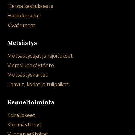
Tietoa keskuksesta
Haulikkoradat
Kivääriradat
Metsästys
Metsästysajat ja rajoitukset
Vieraslupakäytäntö
Metsästyskartat
Laavut, kodat ja tulipaikat
Kenneltoiminta
Koirakokeet
Koiranäyttelyt
Vuoden eräkoirat