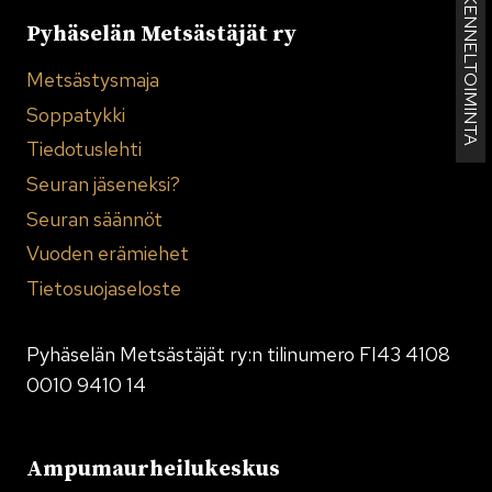
KENNELTOIMINTA
Pyhäselän Metsästäjät ry
Metsästysmaja
Soppatykki
Tiedotuslehti
Seuran jäseneksi?
Seuran säännöt
Vuoden erämiehet
Tietosuojaseloste
Pyhäselän Metsästäjät ry:n tilinumero FI43 4108
0010 9410 14
Ampumaurheilukeskus