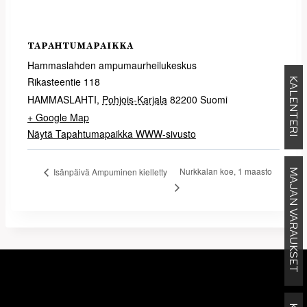
TAPAHTUMAPAIKKA
Hammaslahden ampumaurheilukeskus
Rikasteentie 118
KALENTERI
HAMMASLAHTI
,
Pohjois-Karjala
82200
Suomi
+ Google Map
Näytä Tapahtumapaikka WWW-sivusto
Nurkkalan koe, 1 maasto
Isänpäivä Ampuminen kielletty
MAJAN VARAUKSET