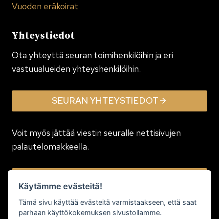
Vuoden eräkoirat
Yhteystiedot
Ota yhteyttä seuran toimi­henkilöihin ja eri
vastuualueiden yhteyshenkilöihin.
SEURAN YHTEYSTIEDOT
Voit myös jättää viestin seuralle nettisivujen
palautelomakkeella.
JÄTÄ VIESTI
Käytämme evästeitä!
Tämä sivu käyttää evästeitä varmistaakseen, että saat
parhaan käyttökokemuksen sivustollamme.