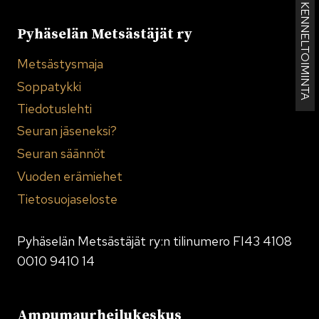
KENNELTOIMINTA
Pyhäselän Metsästäjät ry
Metsästysmaja
Soppatykki
Tiedotuslehti
Seuran jäseneksi?
Seuran säännöt
Vuoden erämiehet
Tietosuojaseloste
Pyhäselän Metsästäjät ry:n tilinumero FI43 4108
0010 9410 14
Ampumaurheilukeskus