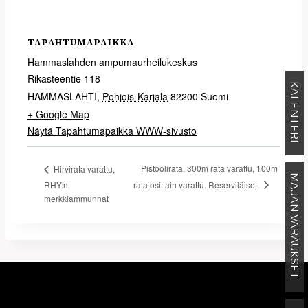
TAPAHTUMAPAIKKA
Hammaslahden ampumaurheilukeskus
Rikasteentie 118
KALENTERI
HAMMASLAHTI
,
Pohjois-Karjala
82200
Suomi
+ Google Map
Näytä Tapahtumapaikka WWW-sivusto
Pistoolirata, 300m rata varattu, 100m
Hirvirata varattu,
MAJAN VARAUKSET
rata osittain varattu. Reserviläiset.
RHY:n
merkkiammunnat