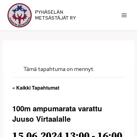
Siirry
sisältöön
PYHÄSELÄN
METSÄSTÄJÄT RY
Tämä tapahtuma on mennyt.
« Kaikki Tapahtumat
100m ampumarata varattu
Juuso Virtaalalle
15.06.2024 13:00
-
16:00