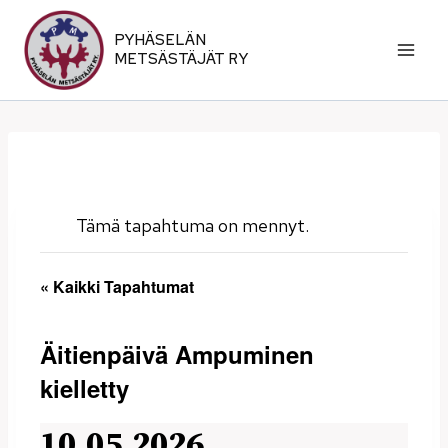
Siirry
sisältöön
PYHÄSELÄN
METSÄSTÄJÄT RY
Tämä tapahtuma on mennyt.
« Kaikki Tapahtumat
Äitienpäivä Ampuminen
kielletty
10.05.2026