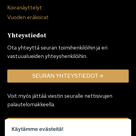
Koiranäyttelyt
Vuoden eräkoirat
Yhteystiedot
Ota yhteyttä seuran toimi­henkilöihin ja eri
vastuualueiden yhteyshenkilöihin.
SEURAN YHTEYSTIEDOT
Voit myös jättää viestin seuralle nettisivujen
palautelomakkeella.
JÄTÄ VIESTI
Käytämme evästeitä!