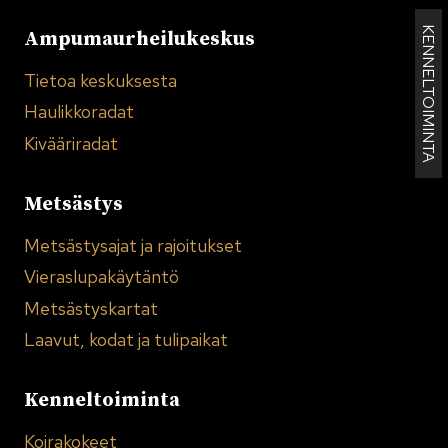
KENNELTOIMINTA
Ampumaurheilukeskus
Tietoa keskuksesta
Haulikkoradat
Kivääriradat
Metsästys
Metsästysajat ja rajoitukset
Vieraslupakäytäntö
Metsästyskartat
Laavut, kodat ja tulipaikat
Kenneltoiminta
Koirakokeet