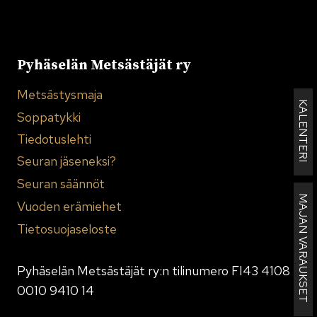
Pyhäselän Metsästäjät ry
Metsästysmaja
KALENTERI
Soppatykki
Tiedotuslehti
Seuran jäseneksi?
Seuran säännöt
MAJAN VARAUKSET
Vuoden erämiehet
Tietosuojaseloste
Pyhäselän Metsästäjät ry:n tilinumero FI43 4108
0010 9410 14