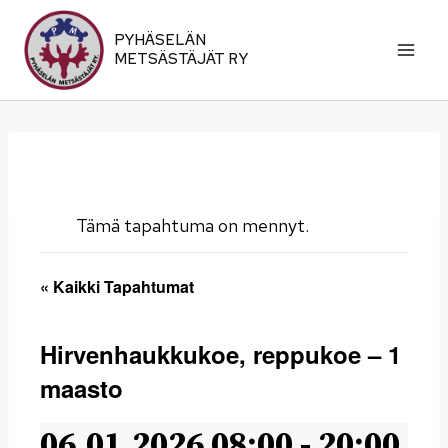
Siirry
sisältöön
PYHÄSELÄN
METSÄSTÄJÄT RY
Tämä tapahtuma on mennyt.
« Kaikki Tapahtumat
Hirvenhaukkukoe, reppukoe – 1
maasto
06.01.2026 08:00
-
20:00