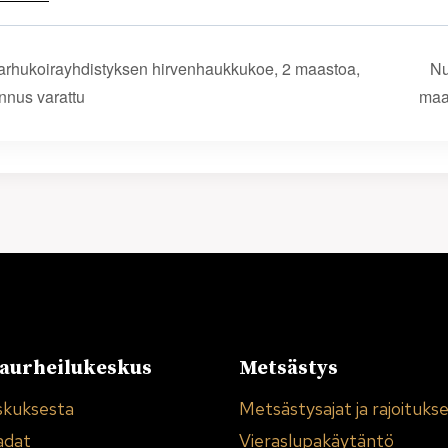
arhukoira­­yhdistyksen hirvenhaukkukoe, 2 maastoa,
Nu
nnus varattu
maa
urheilukeskus
Metsästys
skuksesta
Metsästysajat ja rajoituks
adat
Vieraslupakäytäntö