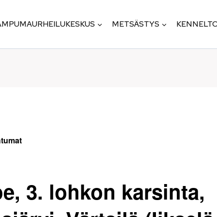
AMPUMAURHEILUKESKUS
METSÄSTYS
KENNELTO
htumat
e, 3. lohkon karsinta,