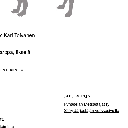
: Kari Toivanen
rppa, Iikselä
LENTERIIN
JÄRJESTÄJÄ
Pyhäselän Metsästäjät ry
Siirry Järjestäjän verkkosivuille
t:
toiminta