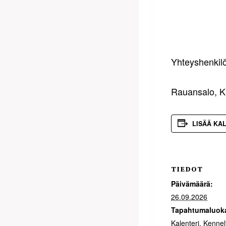
Yhteyshenkilö
Rauansalo, Ka
LISÄÄ KA
TIEDOT
Päivämäärä:
26.09.2026
Tapahtumaluoka
Kalenteri
,
Kennel