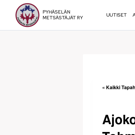
Siirry
sisältöön
PYHÄSELÄN
UUTISET
METSÄSTÄJÄT RY
« Kaikki Tapa
Ajoko