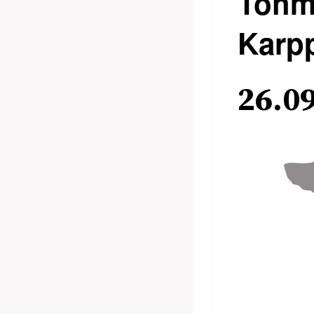
Tohma
Karp
26.0