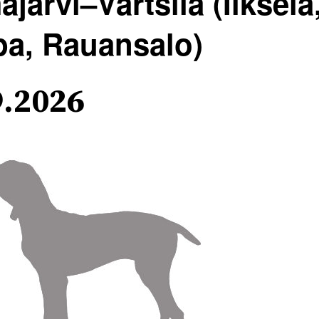
järvi–Värtsilä (Iikselä
pa, Rauansalo)
9.2026