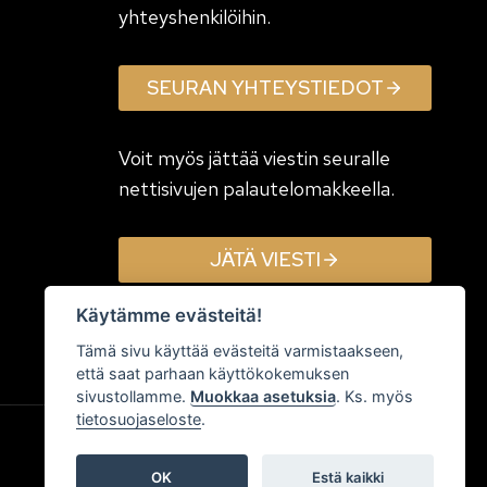
yhteyshenkilöihin.
SEURAN YHTEYSTIEDOT
Voit myös jättää viestin seuralle
nettisivujen palautelomakkeella.
JÄTÄ VIESTI
Käytämme evästeitä!
Tämä sivu käyttää evästeitä varmistaakseen,
että saat parhaan käyttökokemuksen
sivustollamme.
Muokkaa asetuksia
. Ks. myös
tietosuojaseloste
.
OK
Estä kaikki