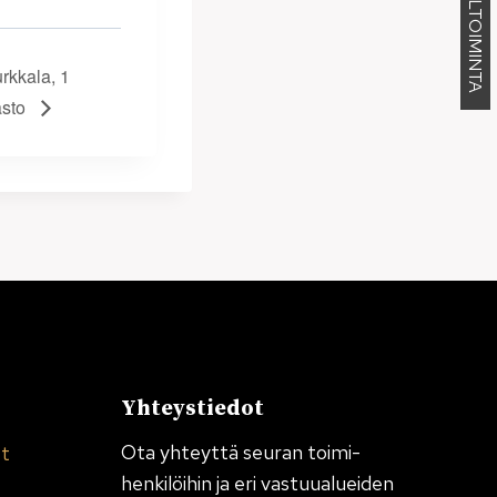
KENNELTOIMINTA
rkkala, 1
sto
Yhteystiedot
Ota yhteyttä seuran toimi­
et
henkilöihin ja eri vastuualueiden