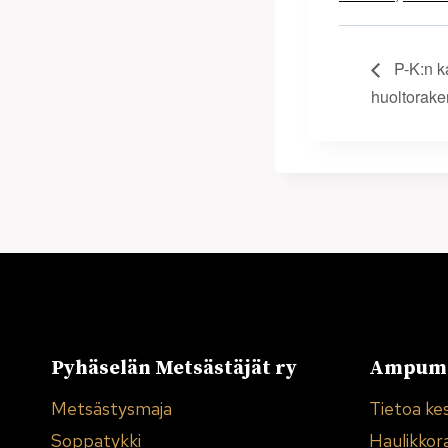
P-K:n k
huoltorake
Pyhäselän Metsästäjät ry
Ampuma
Metsästysmaja
Tietoa ke
Soppatykki
Haulikkor