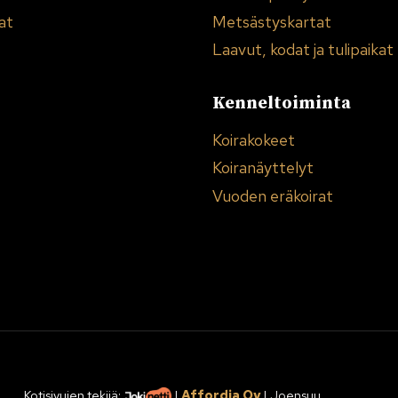
at
Metsästyskartat
Laavut, kodat ja tulipaikat
Kenneltoiminta
Koirakokeet
Koiranäyttelyt
Vuoden eräkoirat
Kotisivujen tekijä
:
|
Affordia Oy
| Joensuu