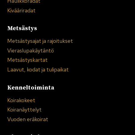
Haulikkoradat
Kivääriradat
Metsästys
Metsästysajat ja rajoitukset
Vieraslupakäytäntö
Metsästyskartat
Laavut, kodat ja tulipaikat
Kenneltoiminta
Koirakokeet
Koiranäyttelyt
Vuoden eräkoirat