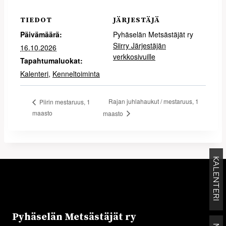
TIEDOT
JÄRJESTÄJÄ
Päivämäärä:
Pyhäselän Metsästäjät ry
Siirry Järjestäjän
16.10.2026
verkkosivuille
Tapahtumaluokat:
Kalenteri
,
Kenneltoiminta
Rajan juhlahaukut / mestaruus, 1
Piirin mestaruus, 1
maasto
maasto
KALENTERI
Pyhäselän Metsästäjät ry