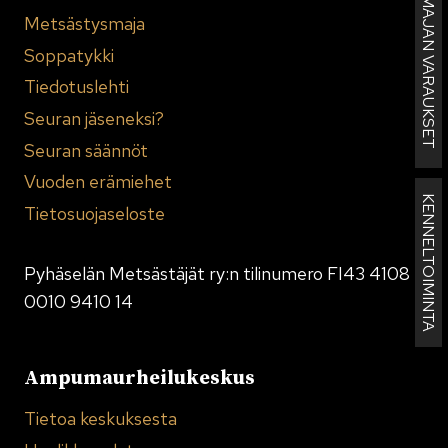
MAJAN VARAUKSET
Metsästysmaja
Soppatykki
Tiedotuslehti
Seuran jäseneksi?
Seuran säännöt
Vuoden erämiehet
KENNELTOIMINTA
Tietosuojaseloste
Pyhäselän Metsästäjät ry:n tilinumero FI43 4108
0010 9410 14
Ampumaurheilukeskus
Tietoa keskuksesta