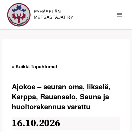
Siirry
sisältöön
PYHÄSELÄN
METSÄSTÄJÄT RY
« Kaikki Tapahtumat
Ajokoe – seuran oma, Iikselä,
Karppa, Rauansalo, Sauna ja
huoltorakennus varattu
16.10.2026