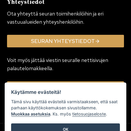
Yhteystiedot
Ota yhteyttä seuran toimi­henkilöihin ja eri
vastuualueiden yhteyshenkilöihin.
SEURAN YHTEYSTIEDOT
Voit myös jättää viestin seuralle nettisivujen
palautelomakkeella.
JÄTÄ VIESTI
Käytämme evästeitä!
Tämä sivu käyttää evästeitä varmistaakseen, että saat
parhaan käyttökokemuksen sivustollamme.
Muokkaa asetuksia
. Ks. myös
tietosuojaseloste
.
OK