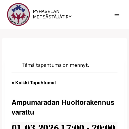
Siirry
sisältöön
PYHÄSELÄN
METSÄSTÄJÄT RY
Tämä tapahtuma on mennyt.
« Kaikki Tapahtumat
Ampumaradan Huoltorakennus
varattu
01.03.2026 17:00
-
20:00