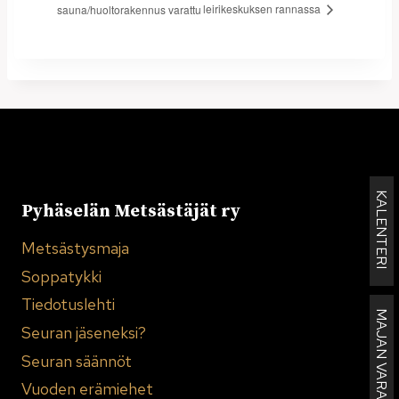
leirikeskuksen rannassa
sauna/huoltorakennus varattu
KALENTERI
Pyhäselän Metsästäjät ry
Metsästysmaja
Soppatykki
Tiedotuslehti
MAJAN VARAUKSET
Seuran jäseneksi?
Seuran säännöt
Vuoden erämiehet