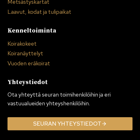
Metsästyskartat
Laavut, kodat ja tulipaikat
Kenneltoiminta
Koirakokeet
Koiranäyttelyt
Vuoden eräkoirat
Yhteystiedot
Ota yhteyttä seuran toimi­henkilöihin ja eri
vastuualueiden yhteyshenkilöihin.
SEURAN YHTEYSTIEDOT