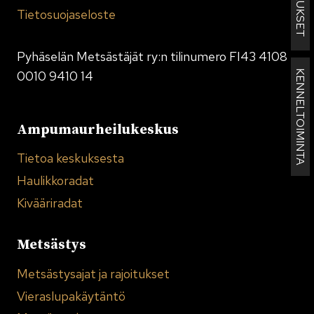
Tietosuojaseloste
Pyhäselän Metsästäjät ry:n tilinumero FI43 4108
KENNELTOIMINTA
0010 9410 14
Ampumaurheilukeskus
Tietoa keskuksesta
Haulikkoradat
Kivääriradat
Metsästys
Metsästysajat ja rajoitukset
Vieraslupakäytäntö