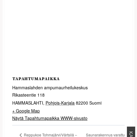
TAPAHTUMAPAIKKA
Hammaslahden ampumaurheilukeskus
Rikasteentie 118
HAMMASLAHTI
,
Pohjois-Karjala
82200
Suomi
+ Google Map
Näytä Tapahtumapaikka WWW-sivusto
Saunarakennus varattu
Reppukoe Tohmajärvi/Värtsilä –