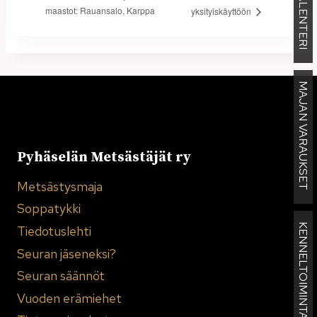
KALENTERI
maastot: Rauansalo, Karppa
yksityiskäyttöön
MAJAN VARAUKSET
Pyhäselän Metsästäjät ry
Metsästysmaja
Soppatykki
KENNELTOIMINTA
Tiedotuslehti
Seuran jäseneksi?
Seuran säännöt
Vuoden erämiehet