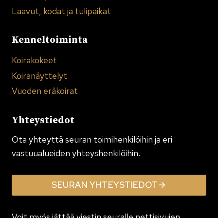
Laavut, kodat ja tulipaikat
Kenneltoiminta
Koirakokeet
Koiranäyttelyt
Vuoden eräkoirat
Yhteystiedot
Ota yhteyttä seuran toimi­henkilöihin ja eri
vastuualueiden yhteyshenkilöihin.
SEURAN YHTEYSTIEDOT
Voit myös jättää viestin seuralle nettisivujen