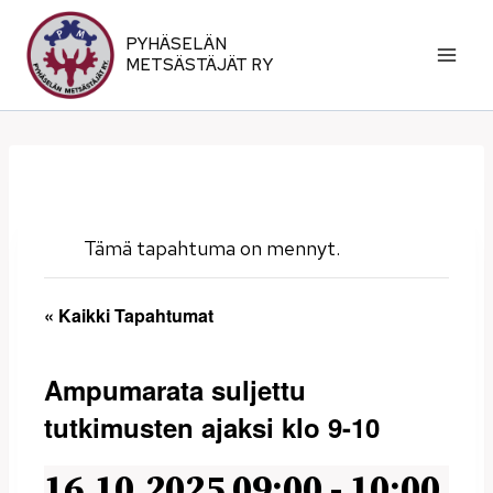
Siirry
sisältöön
PYHÄSELÄN
METSÄSTÄJÄT RY
Tämä tapahtuma on mennyt.
« Kaikki Tapahtumat
Ampumarata suljettu
tutkimusten ajaksi klo 9-10
16.10.2025 09:00
-
10:00