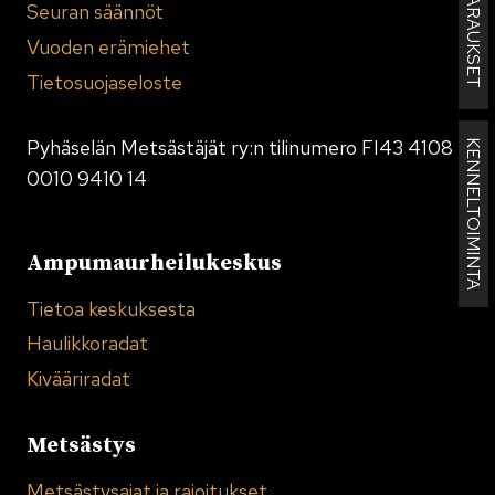
MAJAN VARAUKSET
Seuran säännöt
Vuoden erämiehet
Tietosuojaseloste
Pyhäselän Metsästäjät ry:n tilinumero FI43 4108
KENNELTOIMINTA
0010 9410 14
Ampumaurheilukeskus
Tietoa keskuksesta
Haulikkoradat
Kivääriradat
Metsästys
Metsästysajat ja rajoitukset