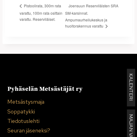
Joensuun Reserviläisten SRA
Pistoolirata, 300m rata
varattu, 100m rata osittain
SM-karsinnat.
varattu. Reserviläiset.
Ampumaurheilukeskus ja
huoltorakennus varattu
KALENTERI
Pyhäselän Metsästäjät ry
Metsästysmaja
Soppatykki
Tiedotuslehti
Seuran jäseneksi?