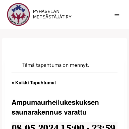
Siirry
sisältöön
PYHÄSELÄN
METSÄSTÄJÄT RY
Tämä tapahtuma on mennyt.
« Kaikki Tapahtumat
Ampumaurheilukeskuksen
saunarakennus varattu
08.05.2024 15:00
-
23:59