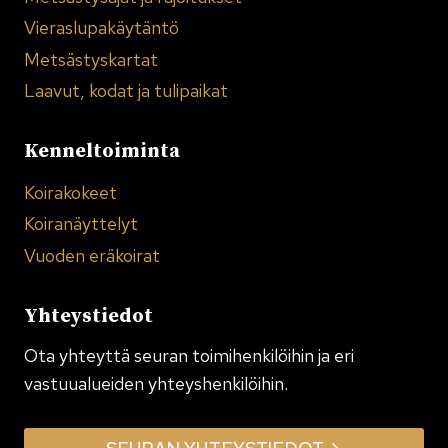
Vieraslupakäytäntö
Metsästyskartat
Laavut, kodat ja tulipaikat
Kenneltoiminta
Koirakokeet
Koiranäyttelyt
Vuoden eräkoirat
Yhteystiedot
Ota yhteyttä seuran toimi­henkilöihin ja eri
vastuualueiden yhteyshenkilöihin.