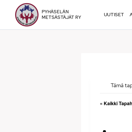
Siirry
sisältöön
PYHÄSELÄN
UUTISET
METSÄSTÄJÄT RY
Tämä ta
« Kaikki Tapa