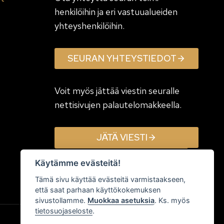
henkilöihin ja eri vastuualueiden
yhteyshenkilöihin.
SEURAN YHTEYSTIEDOT
Voit myös jättää viestin seuralle
nettisivujen palautelomakkeella.
JÄTÄ VIESTI
Käytämme evästeitä!
Tämä sivu käyttää evästeitä varmistaakseen,
että saat parhaan käyttökokemuksen
sivustollamme.
Muokkaa asetuksia
. Ks. myös
tietosuojaseloste
.