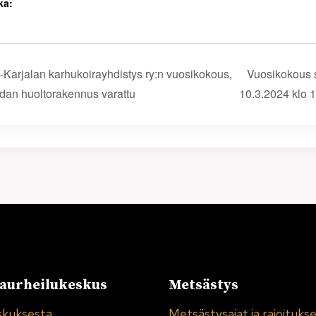
ka:
-Karjalan karhukoirayhdistys ry:n vuosikokous,
Vuosikokous 
an huoltorakennus varattu
10.3.2024 klo 
urheilukeskus
Metsästys
skuksesta
Metsästysajat ja rajoituks