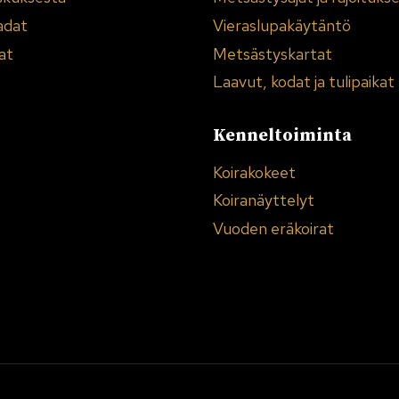
adat
Vieraslupakäytäntö
at
Metsästyskartat
Laavut, kodat ja tulipaikat
Kenneltoiminta
Koirakokeet
Koiranäyttelyt
Vuoden eräkoirat