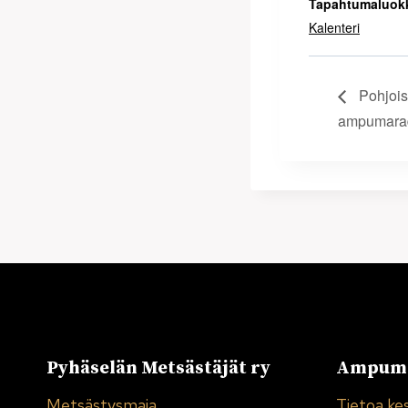
Tapahtumaluok
Kalenteri
Pohjois
ampumarad
Pyhäselän Metsästäjät ry
Ampuma
Metsästysmaja
Tietoa ke