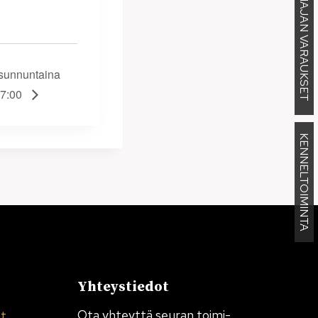
MAJAN VARAUKSET
sunnuntaina
17:00
KENNELTOIMINTA
Yhteystiedot
Ota yhteyttä seuran toimi­
et