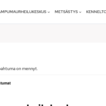
AMPUMAURHEILUKESKUS
METSÄSTYS
KENNELTO
pahtuma on mennyt.
htumat