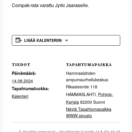
Compak-rata varattu Jyrki Jaaraselle.
LISÄÄ KALENTERIIN
TIEDOT
TAPAHTUMAPAIKKA
Päivämäärä:
Hammaslahden
ampumaurheilukeskus
14.08.2024
Rikasteentie 118
Tapahtumaluokka:
HAMMASLAHTI
,
Pohjois-
Kalenteri
Karjala
82200
Suomi
Näytä Tapahtumapaikka
WWW-sivusto
Haulikkorata 2 varattu 14.8. Klo 16-19
Haulikko ammunnat