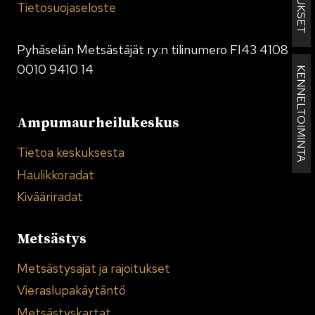
Tietosuojaseloste
Pyhäselän Metsästäjät ry:n tilinumero FI43 4108
0010 9410 14
KENNELTOIMINTA
Ampumaurheilukeskus
Tietoa keskuksesta
Haulikkoradat
Kivääriradat
Metsästys
Metsästysajat ja rajoitukset
Vieraslupakäytäntö
Metsästyskartat