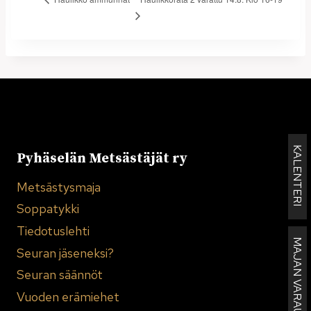
KALENTERI
Pyhäselän Metsästäjät ry
Metsästysmaja
Soppatykki
Tiedotuslehti
MAJAN VARAUKSET
Seuran jäseneksi?
Seuran säännöt
Vuoden erämiehet