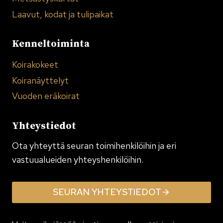
Laavut, kodat ja tulipaikat
Kenneltoiminta
Koirakokeet
Koiranäyttelyt
Vuoden eräkoirat
Yhteystiedot
Ota yhteyttä seuran toimi­henkilöihin ja eri
vastuualueiden yhteyshenkilöihin.
SEURAN YHTEYSTIEDOT