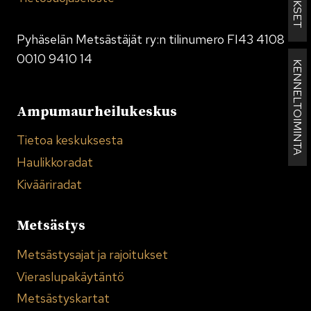
Pyhäselän Metsästäjät ry:n tilinumero FI43 4108
0010 9410 14
KENNELTOIMINTA
Ampumaurheilukeskus
Tietoa keskuksesta
Haulikkoradat
Kivääriradat
Metsästys
Metsästysajat ja rajoitukset
Vieraslupakäytäntö
Metsästyskartat