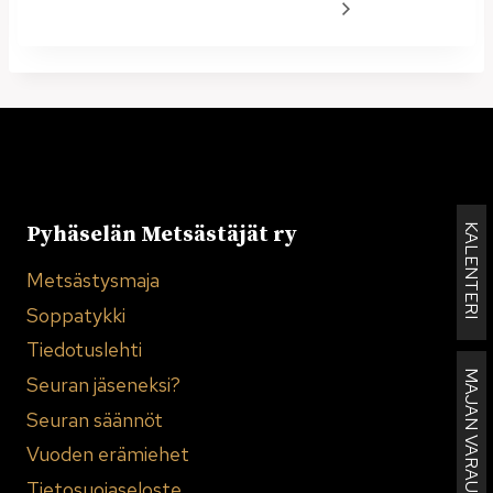
KALENTERI
Pyhäselän Metsästäjät ry
Metsästysmaja
Soppatykki
Tiedotuslehti
MAJAN VARAUKSET
Seuran jäseneksi?
Seuran säännöt
Vuoden erämiehet
Tietosuojaseloste