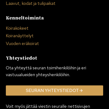
Laavut, kodat ja tulipaikat
Kenneltoiminta
Koirakokeet
Koiranäyttelyt
Vuoden eräkoirat
Yhteystiedot
Ota yhteyttä seuran toimi­henkilöihin ja eri
vastuualueiden yhteyshenkilöihin.
SEURAN YHTEYSTIEDOT
Voit myös jättää viestin seuralle nettisivujen