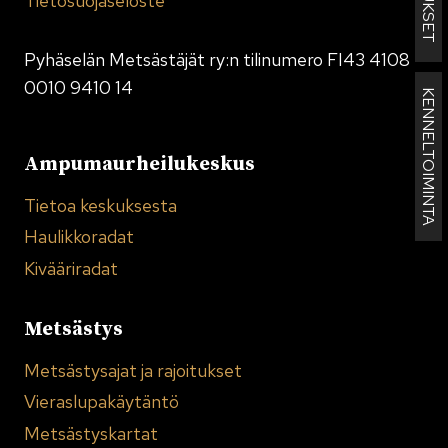
Tietosuojaseloste
Pyhäselän Metsästäjät ry:n tilinumero FI43 4108
0010 9410 14
KENNELTOIMINTA
Ampumaurheilukeskus
Tietoa keskuksesta
Haulikkoradat
Kivääriradat
Metsästys
Metsästysajat ja rajoitukset
Vieraslupakäytäntö
Metsästyskartat