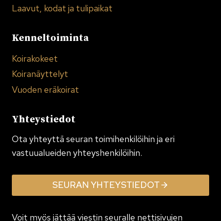
Laavut, kodat ja tulipaikat
Kenneltoiminta
Koirakokeet
Koiranäyttelyt
Vuoden eräkoirat
Yhteystiedot
Ota yhteyttä seuran toimi­henkilöihin ja eri
vastuualueiden yhteyshenkilöihin.
SEURAN YHTEYSTIEDOT
Voit myös jättää viestin seuralle nettisivujen