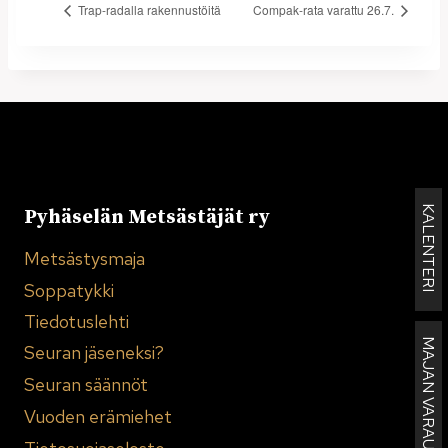
Trap-radalla rakennustöitä
Compak-rata varattu 26.7.
KALENTERI
Pyhäselän Metsästäjät ry
Metsästysmaja
Soppatykki
Tiedotuslehti
MAJAN VARAUKSET
Seuran jäseneksi?
Seuran säännöt
Vuoden erämiehet