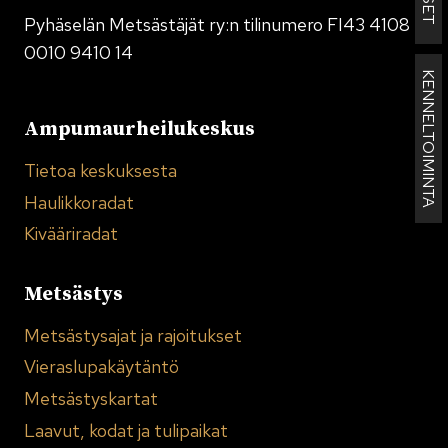
Pyhäselän Metsästäjät ry:n tilinumero FI43 4108
0010 9410 14
KENNELTOIMINTA
Ampumaurheilukeskus
Tietoa keskuksesta
Haulikkoradat
Kivääriradat
Metsästys
Metsästysajat ja rajoitukset
Vieraslupakäytäntö
Metsästyskartat
Laavut, kodat ja tulipaikat