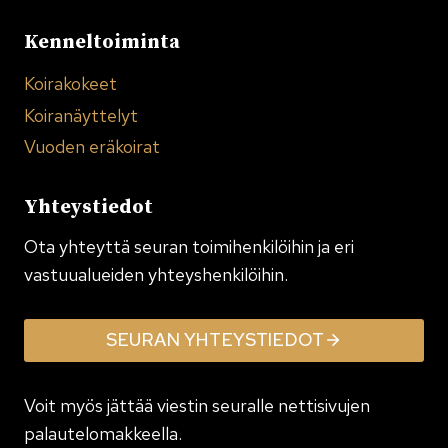
Kenneltoiminta
Koirakokeet
Koiranäyttelyt
Vuoden eräkoirat
Yhteystiedot
Ota yhteyttä seuran toimi­henkilöihin ja eri
vastuualueiden yhteyshenkilöihin.
SEURAN YHTEYSTIEDOT
Voit myös jättää viestin seuralle nettisivujen
palautelomakkeella.