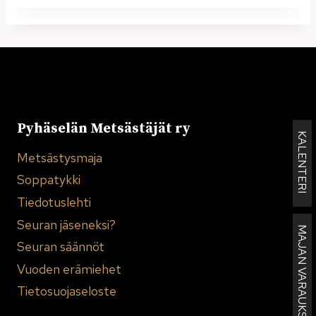
Pyhäselän Metsästäjät ry
KALENTERI
Metsästysmaja
Soppatykki
Tiedotuslehti
Seuran jäseneksi?
MAJAN VARAUKSET
Seuran säännöt
Vuoden erämiehet
Tietosuojaseloste