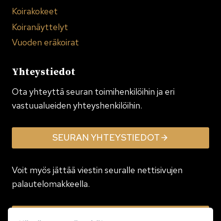
Koirakokeet
Koiranäyttelyt
Vuoden eräkoirat
Yhteystiedot
Ota yhteyttä seuran toimi­henkilöihin ja eri
vastuualueiden yhteyshenkilöihin.
SEURAN YHTEYSTIEDOT
Voit myös jättää viestin seuralle nettisivujen
palautelomakkeella.
JÄTÄ VIESTI