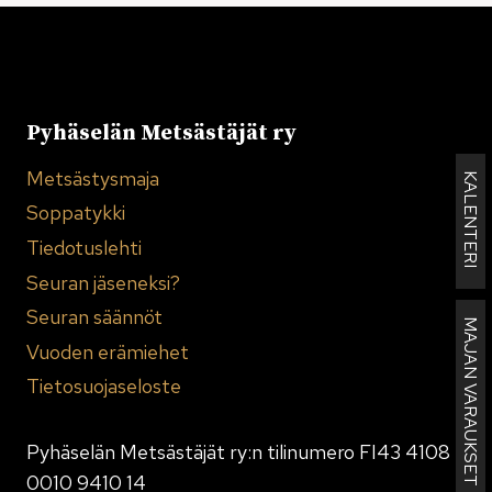
Pyhäselän Metsästäjät ry
Metsästysmaja
KALENTERI
Soppatykki
Tiedotuslehti
Seuran jäseneksi?
Seuran säännöt
MAJAN VARAUKSET
Vuoden erämiehet
Tietosuojaseloste
Pyhäselän Metsästäjät ry:n tilinumero FI43 4108
0010 9410 14