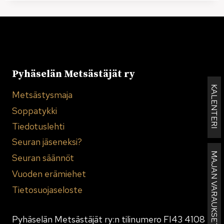
Pyhäselän Metsästäjät ry
KALENTERI
Metsästysmaja
Soppatykki
Tiedotuslehti
Seuran jäseneksi?
MAJAN VARAUKSET
Seuran säännöt
Vuoden erämiehet
Tietosuojaseloste
Pyhäselän Metsästäjät ry:n tilinumero FI43 4108