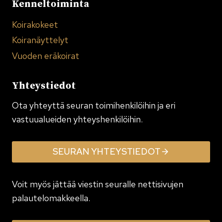
Kenneltoiminta
Koirakokeet
Koiranäyttelyt
Vuoden eräkoirat
Yhteystiedot
Ota yhteyttä seuran toimi­henkilöihin ja eri
vastuualueiden yhteyshenkilöihin.
SEURAN YHTEYSTIEDOT
Voit myös jättää viestin seuralle nettisivujen
palautelomakkeella.