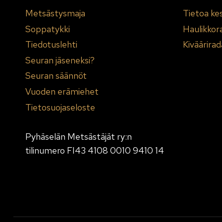
Metsästysmaja
Tietoa ke
Soppatykki
Haulikkor
Tiedotuslehti
Kiväärirad
Seuran jäseneksi?
Seuran säännöt
Vuoden erämiehet
Tietosuojaseloste
Pyhäselän Metsästäjät ry:n
tilinumero FI43 4108 0010 9410 14