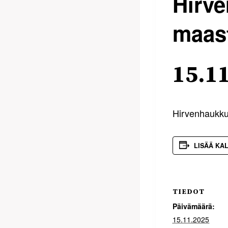
Hirv
maast
15.1
Hirvenhaukku
LISÄÄ KA
TIEDOT
Päivämäärä:
15.11.2025