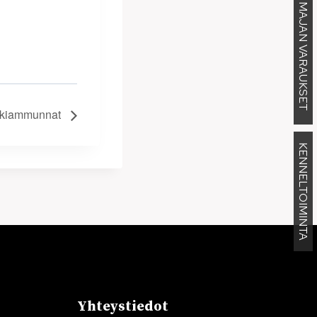
MAJAN VARAUKSET
rkkiammunnat
KENNELTOIMINTA
Yhteystiedot