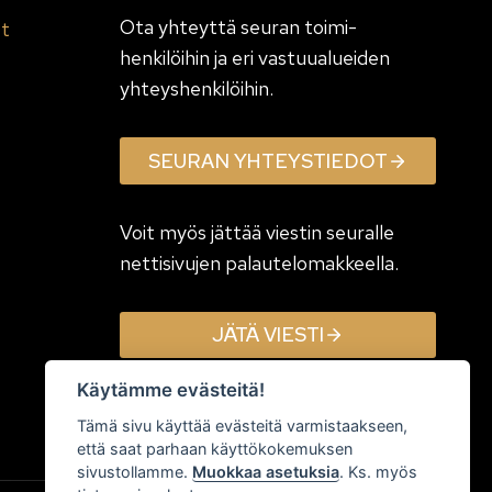
Ota yhteyttä seuran toimi­
et
henkilöihin ja eri vastuualueiden
yhteyshenkilöihin.
SEURAN YHTEYSTIEDOT
Voit myös jättää viestin seuralle
nettisivujen palautelomakkeella.
JÄTÄ VIESTI
Käytämme evästeitä!
Tämä sivu käyttää evästeitä varmistaakseen,
että saat parhaan käyttökokemuksen
sivustollamme.
Muokkaa asetuksia
. Ks. myös