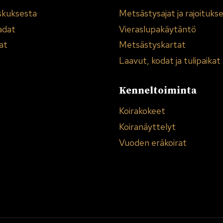
skuksesta
Metsästysajat ja rajoituks
adat
Vieraslupakäytäntö
at
Metsästyskartat
Laavut, kodat ja tulipaikat
Kenneltoiminta
Koirakokeet
Koiranäyttelyt
Vuoden eräkoirat