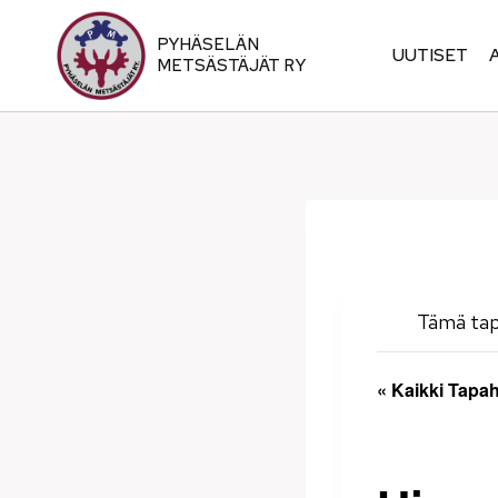
Siirry
sisältöön
PYHÄSELÄN
UUTISET
METSÄSTÄJÄT RY
Tämä ta
« Kaikki Tapa