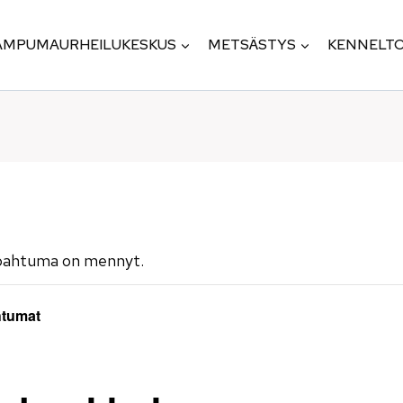
AMPUMAURHEILUKESKUS
METSÄSTYS
KENNELTO
pahtuma on mennyt.
htumat