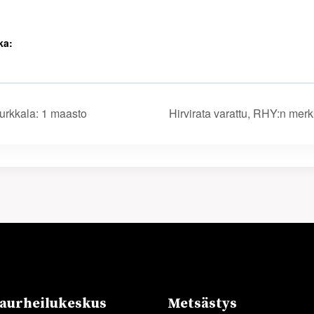
ka:
Nurkkala: 1 maasto
Hirvirata varattu, RHY:n me
urheilukeskus
Metsästys