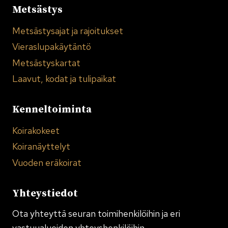
Metsästys
Metsästysajat ja rajoitukset
Vieraslupakäytäntö
Metsästyskartat
Laavut, kodat ja tulipaikat
Kenneltoiminta
Koirakokeet
Koiranäyttelyt
Vuoden eräkoirat
Yhteystiedot
Ota yhteyttä seuran toimi­henkilöihin ja eri
vastuualueiden yhteyshenkilöihin.