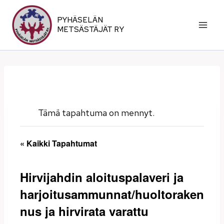
Siirry
sisältöön
PYHÄSELÄN
METSÄSTÄJÄT RY
Tämä tapahtuma on mennyt.
« Kaikki Tapahtumat
Hirvijahdin aloituspalaveri ja
harjoitusammunnat/huoltoraken
nus ja hirvirata varattu