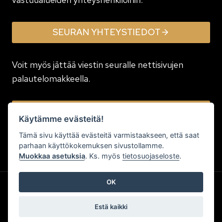
SEURAN YHTEYSTIEDOT
Voit myös jättää viestin seuralle nettisivujen
palautelomakkeella.
JÄTÄ VIESTI
Käytämme evästeitä!
Tämä sivu käyttää evästeitä varmistaakseen, että saat
parhaan käyttökokemuksen sivustollamme.
Muokkaa asetuksia
. Ks. myös
tietosuojaseloste
.
OK
Estä kaikki
Kotisivujen tekijä
:
|
Affordia Oy
| Joensuu