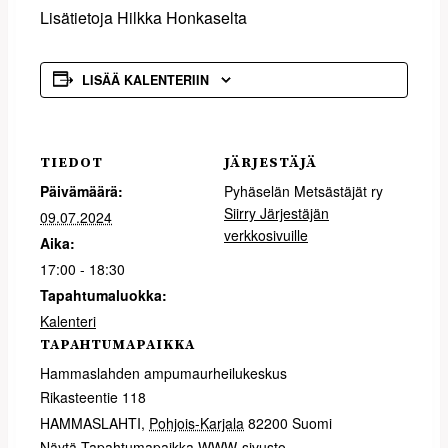
Lisätietoja Hilkka Honkaselta
LISÄÄ KALENTERIIN
TIEDOT
JÄRJESTÄJÄ
Päivämäärä:
Pyhäselän Metsästäjät ry
Siirry Järjestäjän
09.07.2024
verkkosivuille
Aika:
17:00 - 18:30
Tapahtumaluokka:
Kalenteri
TAPAHTUMAPAIKKA
Hammaslahden ampumaurheilukeskus
Rikasteentie 118
HAMMASLAHTI
,
Pohjois-Karjala
82200
Suomi
Näytä Tapahtumapaikka WWW-sivusto