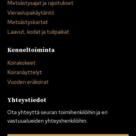
Metsästysajat ja rajoitukset
Vieraslupakäytäntö
Metsästyskartat
Laavut, kodat ja tulipaikat
Kenneltoiminta
Koirakokeet
Koiranäyttelyt
Vuoden eräkoirat
Yhteystiedot
Ota yhteyttä seuran toimi­henkilöihin ja eri
vastuualueiden yhteyshenkilöihin.