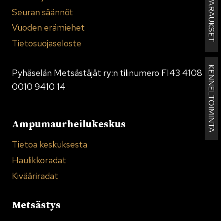
MAJAN VARAUKSET
Seuran säännöt
Vuoden erämiehet
Tietosuojaseloste
KENNELTOIMINTA
Pyhäselän Metsästäjät ry:n tilinumero FI43 4108
0010 9410 14
Ampumaurheilukeskus
Tietoa keskuksesta
Haulikkoradat
Kivääriradat
Metsästys