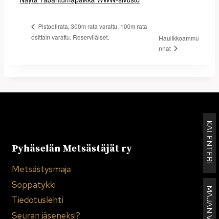
Pistoolirata, 300m rata varattu, 100m rata
osittain varattu. Reserviläiset.
Haulikkoammu
nnat
KALENTERI
Pyhäselän Metsästäjät ry
Metsästysmaja
Soppatykki
Tiedotuslehti
Seuran jäseneksi?