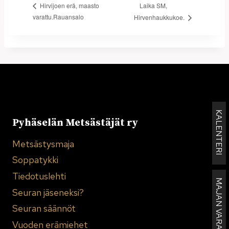
Laika SM,
Hirvijoen erä, maasto
varattu.Rauansalo
Hirvenhaukkukoe.
KALENTERI
Pyhäselän Metsästäjät ry
Metsästysmaja
Soppatykki
Tiedotuslehti
MAJAN VARAUKSET
Seuran jäseneksi?
Seuran säännöt
Vuoden erämiehet