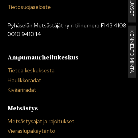
Tietosuojaseloste
Pyhäselän Metsästäjät ry:n tilinumero FI43 4108
KENNELTOIMINTA
0010 9410 14
Ampumaurheilukeskus
Tietoa keskuksesta
Haulikkoradat
Kivääriradat
Metsästys
Metsästysajat ja rajoitukset
Vieraslupakäytäntö