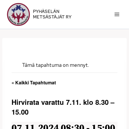
Siirry
sisältöön
PYHÄSELÄN
METSÄSTÄJÄT RY
Tämä tapahtuma on mennyt.
« Kaikki Tapahtumat
Hirvirata varattu 7.11. klo 8.30 –
15.00
07.11.2024 08:30
-
15:00