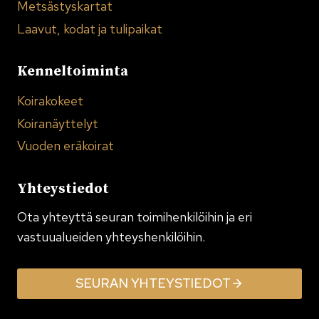
Metsästyskartat
Laavut, kodat ja tulipaikat
Kenneltoiminta
Koirakokeet
Koiranäyttelyt
Vuoden eräkoirat
Yhteystiedot
Ota yhteyttä seuran toimi­henkilöihin ja eri
vastuualueiden yhteyshenkilöihin.
SEURAN YHTEYSTIEDOT