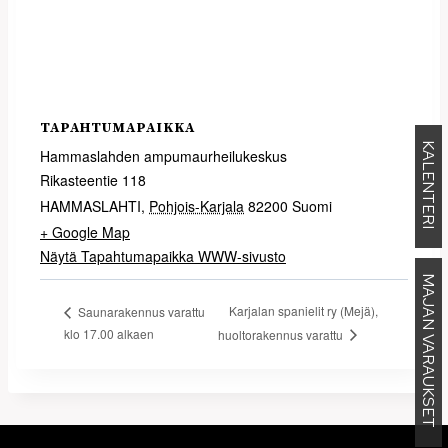
TAPAHTUMAPAIKKA
KALENTERI
Hammaslahden ampumaurheilukeskus
Rikasteentie 118
HAMMASLAHTI
,
Pohjois-Karjala
82200
Suomi
+ Google Map
Näytä Tapahtumapaikka WWW-sivusto
MAJAN VARAUKSET
Karjalan spanielit ry (Mejä),
Saunarakennus varattu
klo 17.00 alkaen
huoltorakennus varattu