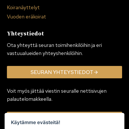
Koiranäyttelyt
Vuoden eräkoirat
Yhteystiedot
Ota yhteyttä seuran toimi­henkilöihin ja eri
vastuualueiden yhteyshenkilöihin.
SEURAN YHTEYSTIEDOT
Voit myös jättää viestin seuralle nettisivujen
palautelomakkeella.
JÄTÄ VIESTI
Käytämme evästeitä!