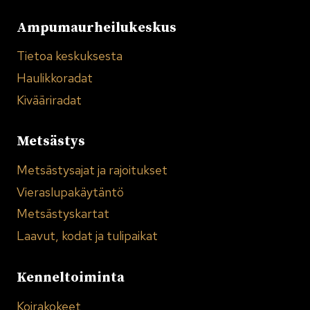
Ampumaurheilukeskus
Tietoa keskuksesta
Haulikkoradat
Kivääriradat
Metsästys
Metsästysajat ja rajoitukset
Vieraslupakäytäntö
Metsästyskartat
Laavut, kodat ja tulipaikat
Kenneltoiminta
Koirakokeet