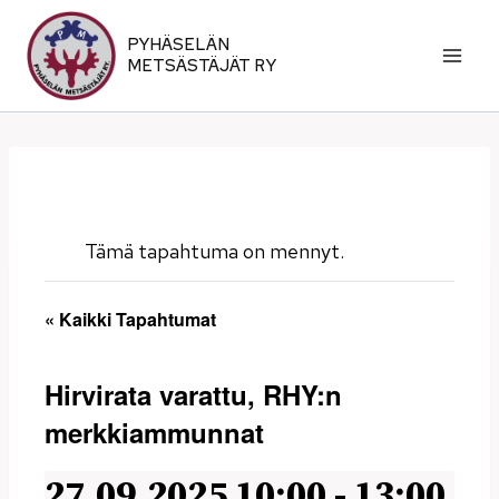
Siirry
sisältöön
PYHÄSELÄN
METSÄSTÄJÄT RY
Tämä tapahtuma on mennyt.
« Kaikki Tapahtumat
Hirvirata varattu, RHY:n
merkkiammunnat
27.09.2025 10:00
-
13:00