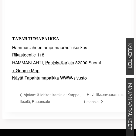
TAPAHTUMAPAIKKA
KALENTERI
Hammaslahden ampumaurheilukeskus
Rikasteentie 118
HAMMASLAHTI
,
Pohjois-Karjala
82200
Suomi
+ Google Map
Näytä Tapahtumapaikka WWW-sivusto
MAJAN VARAUKSET
Hirvi: Iiksenvaaran rm:
Ajokoe: 3-lohkon karsinta: Karppa,
Iikselä, Rauansalo
1 maasto