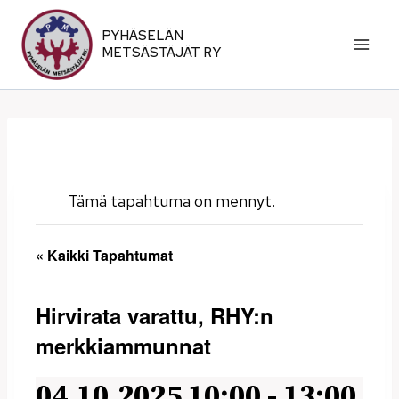
Siirry
sisältöön
PYHÄSELÄN
METSÄSTÄJÄT RY
Tämä tapahtuma on mennyt.
« Kaikki Tapahtumat
Hirvirata varattu, RHY:n
merkkiammunnat
04.10.2025 10:00
-
13:00