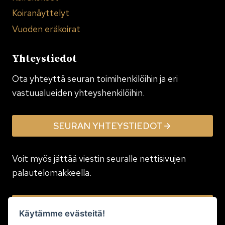
Koiranäyttelyt
Vuoden eräkoirat
Yhteystiedot
Ota yhteyttä seuran toimi­henkilöihin ja eri
vastuualueiden yhteyshenkilöihin.
SEURAN YHTEYSTIEDOT
Voit myös jättää viestin seuralle nettisivujen
palautelomakkeella.
JÄTÄ VIESTI
Käytämme evästeitä!