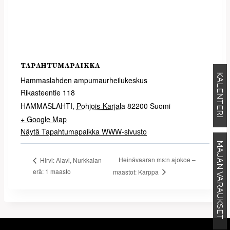
TAPAHTUMAPAIKKA
KALENTERI
Hammaslahden ampumaurheilukeskus
Rikasteentie 118
HAMMASLAHTI
,
Pohjois-Karjala
82200
Suomi
+ Google Map
Näytä Tapahtumapaikka WWW-sivusto
MAJAN VARAUKSET
Heinävaaran ms:n ajokoe –
Hirvi: Alavi, Nurkkalan
erä: 1 maasto
maastot: Karppa