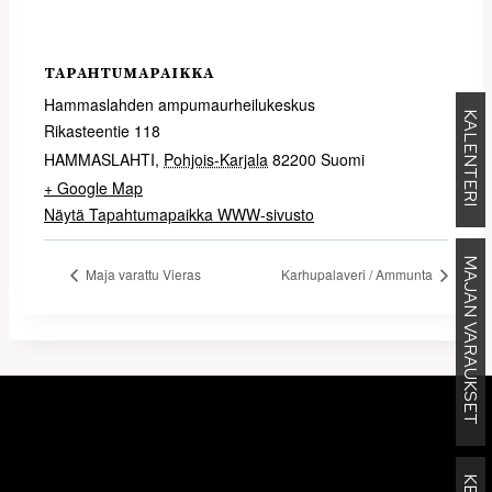
TAPAHTUMAPAIKKA
Hammaslahden ampumaurheilukeskus
KALENTERI
Rikasteentie 118
HAMMASLAHTI
,
Pohjois-Karjala
82200
Suomi
+ Google Map
Näytä Tapahtumapaikka WWW-sivusto
MAJAN VARAUKSET
Maja varattu Vieras
Karhupalaveri / Ammunta