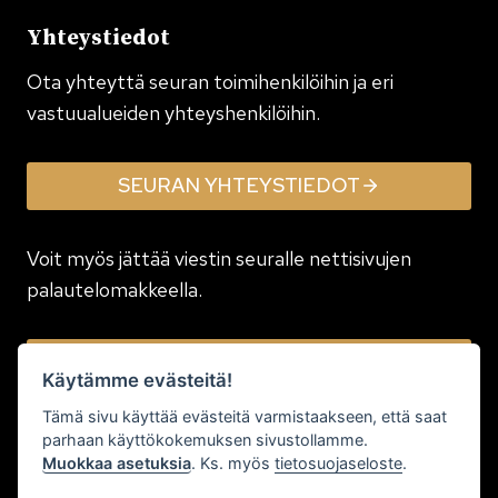
Yhteystiedot
Ota yhteyttä seuran toimi­henkilöihin ja eri
vastuualueiden yhteyshenkilöihin.
SEURAN YHTEYSTIEDOT
Voit myös jättää viestin seuralle nettisivujen
palautelomakkeella.
JÄTÄ VIESTI
Käytämme evästeitä!
Tämä sivu käyttää evästeitä varmistaakseen, että saat
parhaan käyttökokemuksen sivustollamme.
Muokkaa asetuksia
. Ks. myös
tietosuojaseloste
.