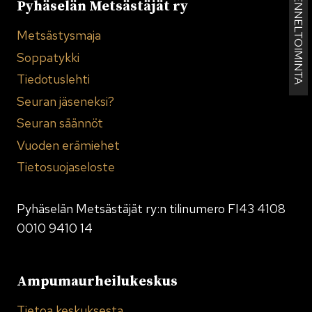
KENNELTOIMINTA
Pyhäselän Metsästäjät ry
Metsästysmaja
Soppatykki
Tiedotuslehti
Seuran jäseneksi?
Seuran säännöt
Vuoden erämiehet
Tietosuojaseloste
Pyhäselän Metsästäjät ry:n tilinumero FI43 4108
0010 9410 14
Ampumaurheilukeskus
Tietoa keskuksesta