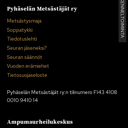
KENNELTOIMINTA
Pyhäselän Metsästäjät ry
Metsästysmaja
Soppatykki
Tiedotuslehti
Seuran jäseneksi?
Seuran säännöt
Vuoden erämiehet
Tietosuojaseloste
Pyhäselän Metsästäjät ry:n tilinumero FI43 4108
0010 9410 14
Ampumaurheilukeskus