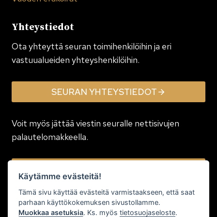
Yhteystiedot
Ota yhteyttä seuran toimi­henkilöihin ja eri
vastuualueiden yhteyshenkilöihin.
SEURAN YHTEYSTIEDOT
Voit myös jättää viestin seuralle nettisivujen
palautelomakkeella.
JÄTÄ VIESTI
Käytämme evästeitä!
Tämä sivu käyttää evästeitä varmistaakseen, että saat
parhaan käyttökokemuksen sivustollamme.
Muokkaa asetuksia
. Ks. myös
tietosuojaseloste
.