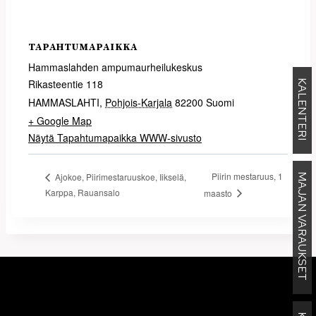
TAPAHTUMAPAIKKA
Hammaslahden ampumaurheilukeskus
Rikasteentie 118
KALENTERI
HAMMASLAHTI
,
Pohjois-Karjala
82200
Suomi
+ Google Map
Näytä Tapahtumapaikka WWW-sivusto
Piirin mestaruus, 1
Ajokoe, Piirimestaruuskoe, Iikselä,
MAJAN VARAUKSET
Karppa, Rauansalo
maasto