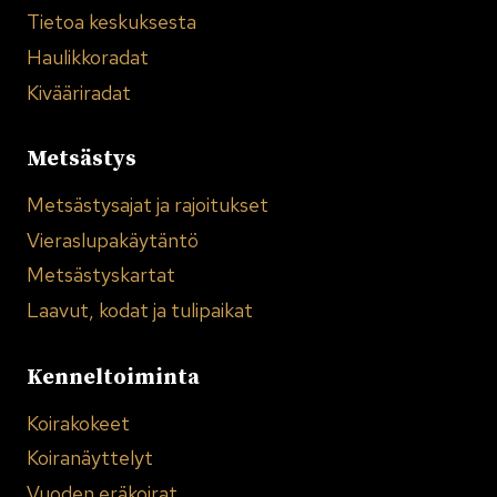
Tietoa keskuksesta
Haulikkoradat
Kivääriradat
Metsästys
Metsästysajat ja rajoitukset
Vieraslupakäytäntö
Metsästyskartat
Laavut, kodat ja tulipaikat
Kenneltoiminta
Koirakokeet
Koiranäyttelyt
Vuoden eräkoirat