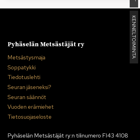
KENNELTOIMINTA
Pyhäselän Metsästäjät ry
Metsästysmaja
Soppatykki
Tiedotuslehti
Seuran jäseneksi?
Seuran säännöt
Vuoden erämiehet
Tietosuojaseloste
Pyhäselän Metsästäjät ry:n tilinumero FI43 4108