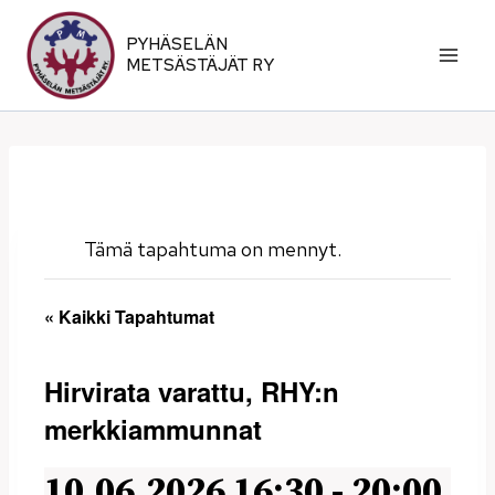
Siirry
sisältöön
PYHÄSELÄN
METSÄSTÄJÄT RY
Tämä tapahtuma on mennyt.
« Kaikki Tapahtumat
Hirvirata varattu, RHY:n
merkkiammunnat
10.06.2026 16:30
-
20:00