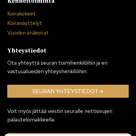
Kenneltoiminta
Koirakokeet
Koiranäyttelyt
Vuoden eräkoirat
Yhteystiedot
Ota yhteyttä seuran toimi­henkilöihin ja eri
vastuualueiden yhteyshenkilöihin.
SEURAN YHTEYSTIEDOT
Voit myös jättää viestin seuralle nettisivujen
palautelomakkeella.