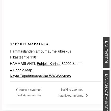
KALENTERI
TAPAHTUMAPAIKKA
Hammaslahden ampumaurheilukeskus
Rikasteentie 118
HAMMASLAHTI
,
Pohjois-Karjala
82200
Suomi
+ Google Map
Näytä Tapahtumapaikka WWW-sivusto
MAJAN VARAUKSET
Kaikille avoimet
Kaikille avoimet
haulikkoammunnat
haulikkoammunnat