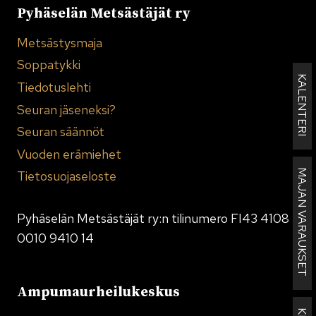
Pyhäselän Metsästäjät ry
Metsästysmaja
Soppatykki
KALENTERI
Tiedotuslehti
Seuran jäseneksi?
Seuran säännöt
Vuoden erämiehet
MAJAN VARAUKSET
Tietosuojaseloste
Pyhäselän Metsästäjät ry:n tilinumero FI43 4108
0010 9410 14
Ampumaurheilukeskus