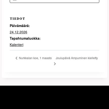
TIEDOT
Päivämäärä:
24.12.2026
Tapahtumaluokka:
Kalenteri
Joulupäivä Ampuminen kielletty
Nurkkalan koe, 1 maasto