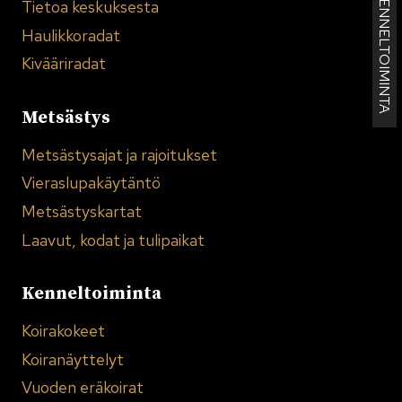
KENNELTOIMINTA
Tietoa keskuksesta
Haulikkoradat
Kivääriradat
Metsästys
Metsästysajat ja rajoitukset
Vieraslupakäytäntö
Metsästyskartat
Laavut, kodat ja tulipaikat
Kenneltoiminta
Koirakokeet
Koiranäyttelyt
Vuoden eräkoirat