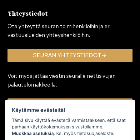
Yhteystiedot
Ota yhteyttä seuran toimi­henkilöihin ja eri
vastuualueiden yhteyshenkilöihin.
SEURAN YHTEYSTIEDOT
Voit myös jättää viestin seuralle nettisivujen
palautelomakkeella.
JÄTÄ VIESTI
Käytämme evästeitä!
Tämä sivu käyttää evästeitä varmistaakseen, että saat
parhaan käyttökokemuksen sivustollamme.
Muokkaa asetuksia
. Ks. myös
tietosuojaseloste
.