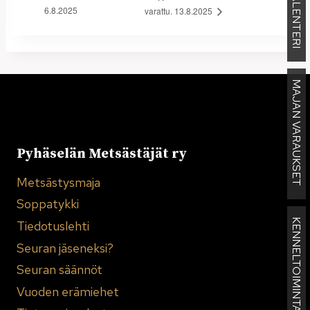
KALENTERI
6.8.2025
varattu. 13.8.2025
MAJAN VARAUKSET
Pyhäselän Metsästäjät ry
Metsästysmaja
Soppatykki
KENNELTOIMINTA
Tiedotuslehti
Seuran jäseneksi?
Seuran säännöt
Vuoden erämiehet