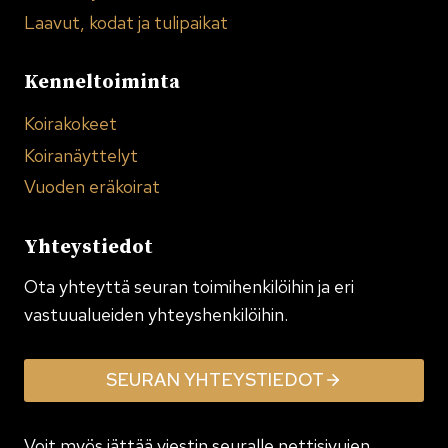
Laavut, kodat ja tulipaikat
Kenneltoiminta
Koirakokeet
Koiranäyttelyt
Vuoden eräkoirat
Yhteystiedot
Ota yhteyttä seuran toimi­henkilöihin ja eri
vastuualueiden yhteyshenkilöihin.
SEURAN YHTEYSTIEDOT
Voit myös jättää viestin seuralle nettisivujen