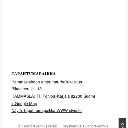
TAPAHTUMAPAIKKA
Hammaslahden ampumaurheilukeskus
Rikasteentie 118
HAMMASLAHTI
,
Pohjois-Karjala
82200
Suomi
+ Google Map
Näytä Tapahtumapaikka WWW-sivusto
Syyskokous, Huoltorakennus
Huoltorakennus varattu.