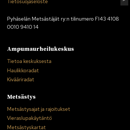
Tietosuojaseloste
Pyhäselän Metsästäjät ry:n tilinumero FI43 4108
0010 9410 14
Ampumaurheilukeskus
Tietoa keskuksesta
Haulikkoradat
Kivääriradat
Metsästys
Metsästysajat ja rajoitukset
Vieraslupakäytäntö
Metsästyskartat