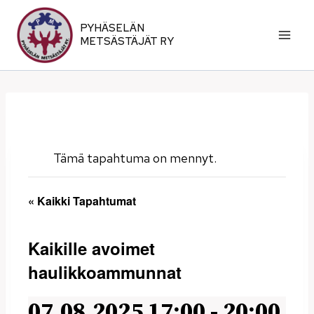
Siirry
sisältöön
PYHÄSELÄN
METSÄSTÄJÄT RY
Tämä tapahtuma on mennyt.
« Kaikki Tapahtumat
Kaikille avoimet
haulikkoammunnat
07.08.2025 17:00
-
20:00