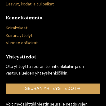
Laavut, kodat ja tulipaikat
Kenneltoiminta
Koirakokeet
Koiranäyttelyt
Vuoden eräkoirat
Yhteystiedot
Ota yhteyttä seuran toimi­henkilöihin ja eri
vastuualueiden yhteyshenkilöihin.
SEURAN YHTEYSTIEDOT
Voit myös jättää viestin seuralle nettisivujen