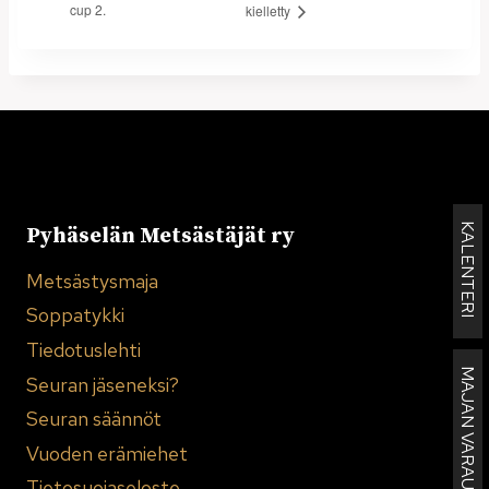
cup 2.
kielletty
KALENTERI
Pyhäselän Metsästäjät ry
Metsästysmaja
Soppatykki
Tiedotuslehti
MAJAN VARAUKSET
Seuran jäseneksi?
Seuran säännöt
Vuoden erämiehet
Tietosuojaseloste