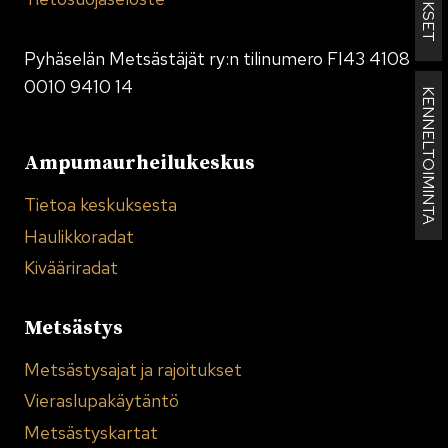
Pyhäselän Metsästäjät ry:n tilinumero FI43 4108
0010 9410 14
KENNELTOIMINTA
Ampumaurheilukeskus
Tietoa keskuksesta
Haulikkoradat
Kivääriradat
Metsästys
Metsästysajat ja rajoitukset
Vieraslupakäytäntö
Metsästyskartat