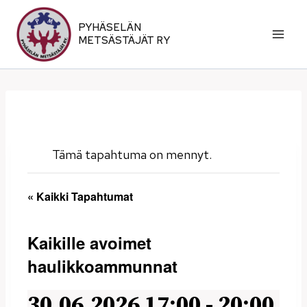
Siirry
sisältöön
PYHÄSELÄN
METSÄSTÄJÄT RY
Tämä tapahtuma on mennyt.
« Kaikki Tapahtumat
Kaikille avoimet
haulikkoammunnat
30.06.2026 17:00
-
20:00