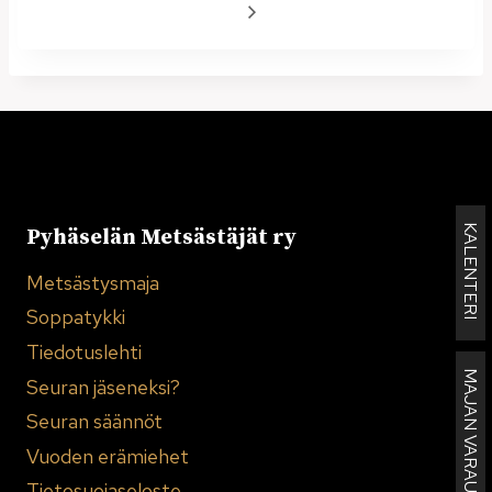
KALENTERI
Pyhäselän Metsästäjät ry
Metsästysmaja
Soppatykki
Tiedotuslehti
MAJAN VARAUKSET
Seuran jäseneksi?
Seuran säännöt
Vuoden erämiehet
Tietosuojaseloste