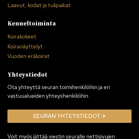
Laavut, kodat ja tulipaikat
Kenneltoiminta
Koirakokeet
Koiranäyttelyt
Vuoden eräkoirat
Yhteystiedot
Ota yhteyttä seuran toimi­henkilöihin ja eri
vastuualueiden yhteyshenkilöihin.
SEURAN YHTEYSTIEDOT
Voit myös jättää viestin seuralle nettisivujen