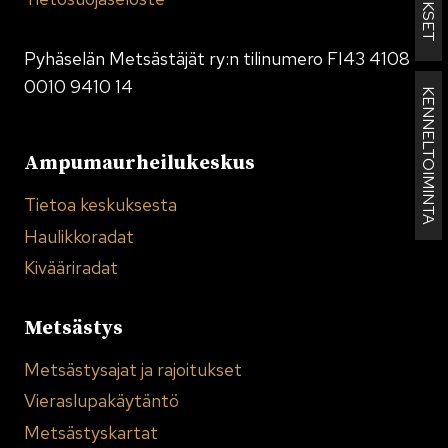
Pyhäselän Metsästäjät ry:n tilinumero FI43 4108
0010 9410 14
KENNELTOIMINTA
Ampumaurheilukeskus
Tietoa keskuksesta
Haulikkoradat
Kivääriradat
Metsästys
Metsästysajat ja rajoitukset
Vieraslupakäytäntö
Metsästyskartat