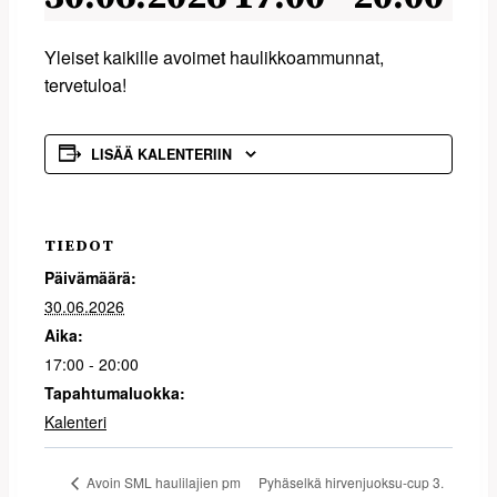
Yleiset kaikille avoimet haulikkoammunnat,
tervetuloa!
LISÄÄ KALENTERIIN
TIEDOT
Päivämäärä:
30.06.2026
Aika:
17:00 - 20:00
Tapahtumaluokka:
Kalenteri
Pyhäselkä hirvenjuoksu-cup 3.
Avoin SML haulilajien pm