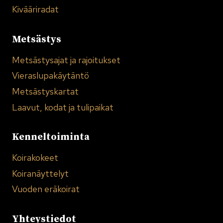
Kivääriradat
Metsästys
Metsästysajat ja rajoitukset
Vieraslupakäytäntö
Metsästyskartat
Laavut, kodat ja tulipaikat
Kenneltoiminta
Koirakokeet
Koiranäyttelyt
Vuoden eräkoirat
Yhteystiedot