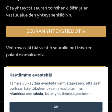
Ota yhteyttä seuran toimi­henkilöihin ja eri
vastuualueiden yhteyshenkilöihin.
SEURAN YHTEYSTIEDOT
Voit myös jättää viestin seuralle nettisivujen
palautelomakkeella.
JÄTÄ VIESTI
Käytämme evästeitä!
Tämä sivu käyttää evästeitä varmistaakseen, että saat
parhaan käyttökokemuksen sivustollamme.
Muokkaa asetuksia
. Ks. myös
tietosuojaseloste
.
OK