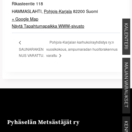
Rikasteentie 118
HAMMASLAHTI
,
Pohjois-Karjala
82200
Suomi
+ Google Map
KALENTERI
Näytä Tapahtumapaikka WWW-sivusto
Pohjois-Karjalan karhukoirayhdistys ry:n
SAUNARAKEN
vuosikokous, ampumaradan huoltorakennus
varattu
NUS VARATTU.
MAJAN VARAUKSET
Pyhäselän Metsästäjät ry