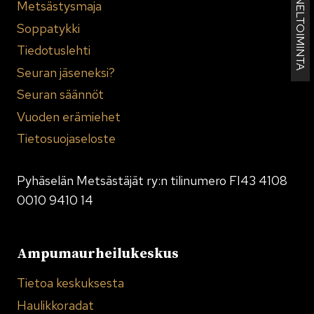
KENNELTOIMINTA
Metsästysmaja
Soppatykki
Tiedotuslehti
Seuran jäseneksi?
Seuran säännöt
Vuoden erämiehet
Tietosuojaseloste
Pyhäselän Metsästäjät ry:n tilinumero FI43 4108
0010 9410 14
Ampumaurheilukeskus
Tietoa keskuksesta
Haulikkoradat