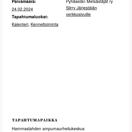
Päivämäärä:
Pyhäselän Metsästäjät ry
Siirry Järjestäjän
24.02.2024
verkkosivuille
Tapahtumaluokat:
Kalenteri
,
Kenneltoiminta
TAPAHTUMAPAIKKA
Hammaslahden ampumaurheilukeskus