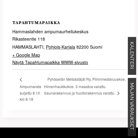
TAPAHTUMAPAIKKA
Hammaslahden ampumaurheilukeskus
Rikasteentie 118
KALENTERI
HAMMASLAHTI
,
Pohjois-Karjala
82200
Suomi
+ Google Map
Näytä Tapahtumapaikka WWW-sivusto
Pyhäselän Metsästäjät Ry, Piirinmestaruuskoe,
MAJAN VARAUKSET
Ampumarata
Hirvenhaukkukoe. 3 maastoa varattu.
Saunarakennus ja huoltorakennus varattu.
suljettu 8.10.
klo 8-18