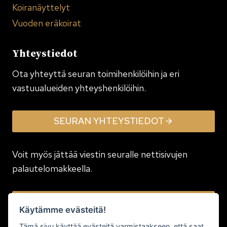
Koiranäyttelyt
Vuoden eräkoirat
Yhteystiedot
Ota yhteyttä seuran toimi­henkilöihin ja eri
vastuualueiden yhteyshenkilöihin.
SEURAN YHTEYSTIEDOT
Voit myös jättää viestin seuralle nettisivujen
palautelomakkeella.
JÄTÄ VIESTI
Käytämme evästeitä!
Tämä sivu käyttää evästeitä varmistaakseen, että saat