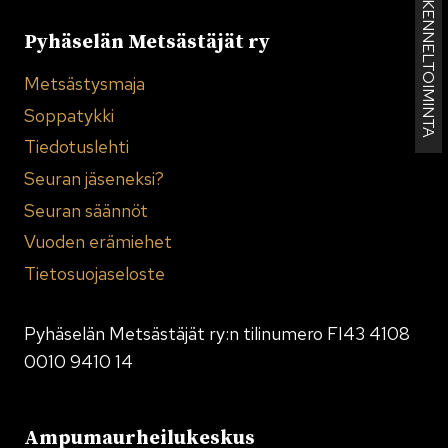
KENNELTOIMINTA
Pyhäselän Metsästäjät ry
Metsästysmaja
Soppatykki
Tiedotuslehti
Seuran jäseneksi?
Seuran säännöt
Vuoden erämiehet
Tietosuojaseloste
Pyhäselän Metsästäjät ry:n tilinumero FI43 4108
0010 9410 14
Ampumaurheilukeskus