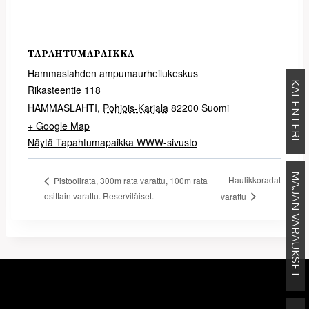
TAPAHTUMAPAIKKA
Hammaslahden ampumaurheilukeskus
KALENTERI
Rikasteentie 118
HAMMASLAHTI
,
Pohjois-Karjala
82200
Suomi
+ Google Map
Näytä Tapahtumapaikka WWW-sivusto
MAJAN VARAUKSET
Haulikkoradat
Pistoolirata, 300m rata varattu, 100m rata
osittain varattu. Reserviläiset.
varattu