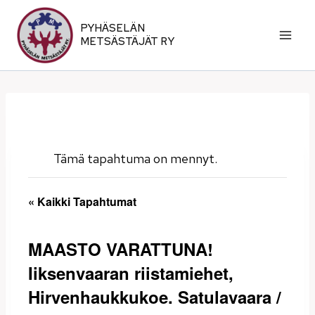
Siirry
sisältöön
PYHÄSELÄN
METSÄSTÄJÄT RY
Tämä tapahtuma on mennyt.
« Kaikki Tapahtumat
MAASTO VARATTUNA!
Iiksenvaaran riistamiehet,
Hirvenhaukkukoe. Satulavaara /