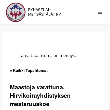
Siirry
sisältöön
PYHÄSELÄN
METSÄSTÄJÄT RY
Tämä tapahtuma on mennyt.
« Kaikki Tapahtumat
Maastoja varattuna,
Hirvikoirayhdistyksen
mestaruuskoe