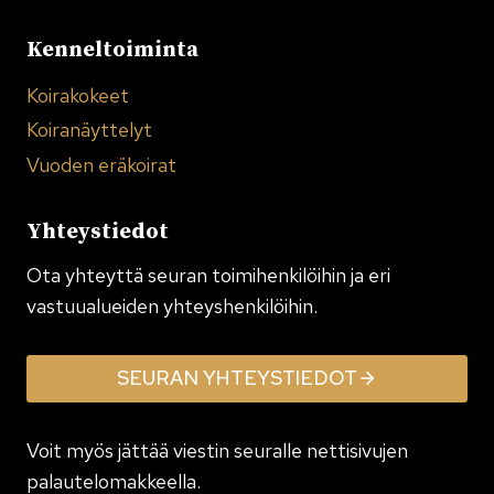
Kenneltoiminta
Koirakokeet
Koiranäyttelyt
Vuoden eräkoirat
Yhteystiedot
Ota yhteyttä seuran toimi­henkilöihin ja eri
vastuualueiden yhteyshenkilöihin.
SEURAN YHTEYSTIEDOT
Voit myös jättää viestin seuralle nettisivujen
palautelomakkeella.