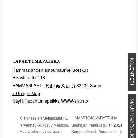
KALENTERI
TAPAHTUMAPAIKKA
Hammaslahden ampumaurheilukeskus
Rikasteentie 118
HAMMASLAHTI
,
Pohjois-Karjala
82200
Suomi
+ Google Map
Näytä Tapahtumapaikka WWW-sivusto
MAJAN VARAUKSET
MAASTOJA VARATTUNA!
Pyhäselän Metsästäjät Ry,
hirvenhaukkukoe, 3 Maastoa.
Susirajan Pamaus 30.11.2024
Huoltorakennus varattu.
Karppa, Iikselä, Rauansalo.