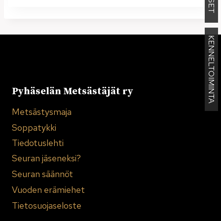
KENNELTOIMINTA
Pyhäselän Metsästäjät ry
Metsästysmaja
Soppatykki
Tiedotuslehti
Seuran jäseneksi?
Seuran säännöt
Vuoden erämiehet
Tietosuojaseloste