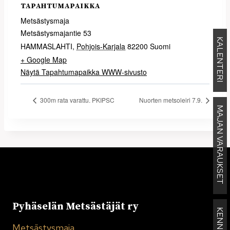
TAPAHTUMAPAIKKA
Metsästysmaja
Metsästysmajantie 53
KALENTERI
HAMMASLAHTI
,
Pohjois-Karjala
82200
Suomi
+ Google Map
Näytä Tapahtumapaikka WWW-sivusto
300m rata varattu. PKIPSC
Nuorten metsoleiri 7.9.
MAJAN VARAUKSET
Pyhäselän Metsästäjät ry
Metsästysmaja