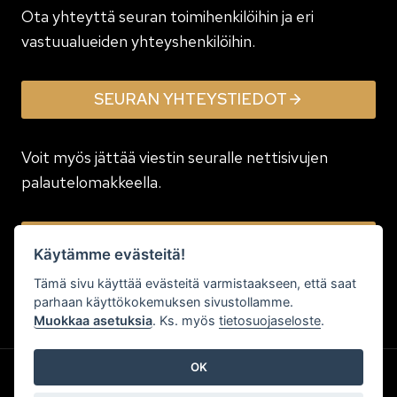
Ota yhteyttä seuran toimi­henkilöihin ja eri
vastuualueiden yhteyshenkilöihin.
SEURAN YHTEYSTIEDOT
Voit myös jättää viestin seuralle nettisivujen
palautelomakkeella.
JÄTÄ VIESTI
Käytämme evästeitä!
Tämä sivu käyttää evästeitä varmistaakseen, että saat
parhaan käyttökokemuksen sivustollamme.
Muokkaa asetuksia
. Ks. myös
tietosuojaseloste
.
OK