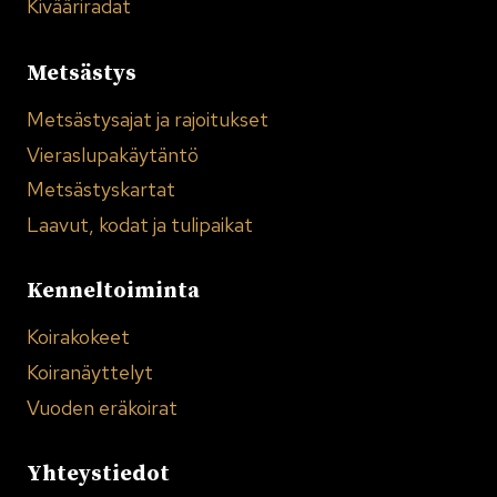
Kivääriradat
Metsästys
Metsästysajat ja rajoitukset
Vieraslupakäytäntö
Metsästyskartat
Laavut, kodat ja tulipaikat
Kenneltoiminta
Koirakokeet
Koiranäyttelyt
Vuoden eräkoirat
Yhteystiedot