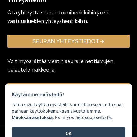
Yhteystiedot
Ota yhteyttä seuran toimi­henkilöihin ja eri
vastuualueiden yhteyshenkilöihin.
SEURAN YHTEYSTIEDOT
Voit myös jättää viestin seuralle nettisivujen
palautelomakkeella.
JÄTÄ VIESTI
Käytämme evästeitä!
Tämä sivu käyttää evästeitä varmistaakseen, että saat
parhaan käyttökokemuksen sivustollamme.
Muokkaa asetuksia
. Ks. myös
tietosuojaseloste
.
OK