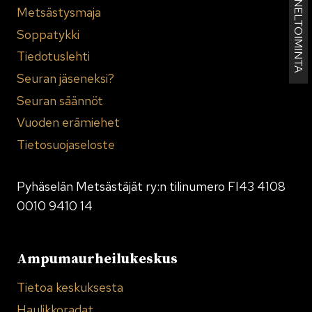
KENNELTOIMINTA
Metsästysmaja
Soppatykki
Tiedotuslehti
Seuran jäseneksi?
Seuran säännöt
Vuoden erämiehet
Tietosuojaseloste
Pyhäselän Metsästäjät ry:n tilinumero FI43 4108
0010 9410 14
Ampumaurheilukeskus
Tietoa keskuksesta
Haulikkoradat