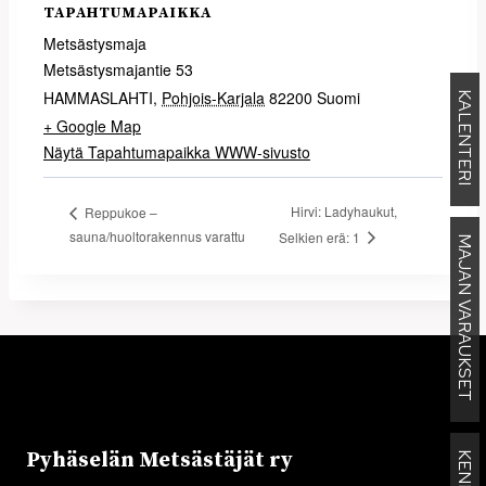
TAPAHTUMAPAIKKA
Metsästysmaja
Metsästysmajantie 53
HAMMASLAHTI
,
Pohjois-Karjala
82200
Suomi
KALENTERI
+ Google Map
Näytä Tapahtumapaikka WWW-sivusto
Hirvi: Ladyhaukut,
Reppukoe –
sauna/huoltorakennus varattu
Selkien erä: 1
MAJAN VARAUKSET
Pyhäselän Metsästäjät ry