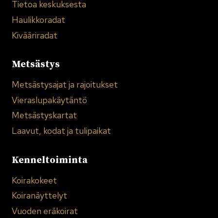
Tietoa keskuksesta
Haulikkoradat
Kivääriradat
Metsästys
Metsästysajat ja rajoitukset
Vieraslupakäytäntö
Metsästyskartat
Laavut, kodat ja tulipaikat
Kenneltoiminta
Koirakokeet
Koiranäyttelyt
Vuoden eräkoirat