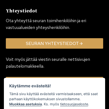
Yhteystiedot
Ota yhteyttä seuran toimi­henkilöihin ja eri
vastuualueiden yhteyshenkilöihin.
SEURAN YHTEYSTIEDOT
Voit myös jättää viestin seuralle nettisivujen
palautelomakkeella.
JÄTÄ VIESTI
Käytämme evästeitä!
Tämä sivu käyttää evästeitä varmistaakseen, että saat
parhaan käyttökokemuksen sivustollamme.
Muokkaa asetuksia
. Ks. myös
tietosuojaseloste
.