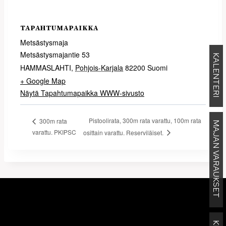
TAPAHTUMAPAIKKA
Metsästysmaja
Metsästysmajantie 53
KALENTERI
HAMMASLAHTI
,
Pohjois-Karjala
82200
Suomi
+ Google Map
Näytä Tapahtumapaikka WWW-sivusto
Pistoolirata, 300m rata varattu, 100m rata
300m rata
MAJAN VARAUKSET
varattu. PKIPSC
osittain varattu. Reserviläiset.