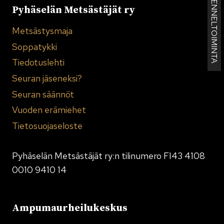
KENNELTOIMINTA
Pyhäselän Metsästäjät ry
Metsästysmaja
Soppatykki
Tiedotuslehti
Seuran jäseneksi?
Seuran säännöt
Vuoden erämiehet
Tietosuojaseloste
Pyhäselän Metsästäjät ry:n tilinumero FI43 4108
0010 9410 14
Ampumaurheilukeskus